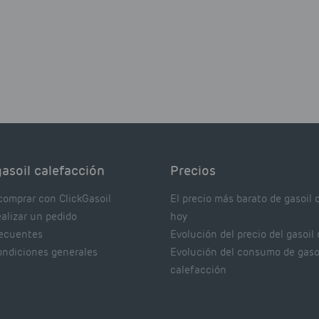
asoil calefacción
Precios
comprar con ClickGasoil
El precio más barato de gasoil 
ealizar un pedido
hoy
recuentes
Evolución del precio del gasoil
ondiciones generales
Evolución del consumo de gaso
calefacción