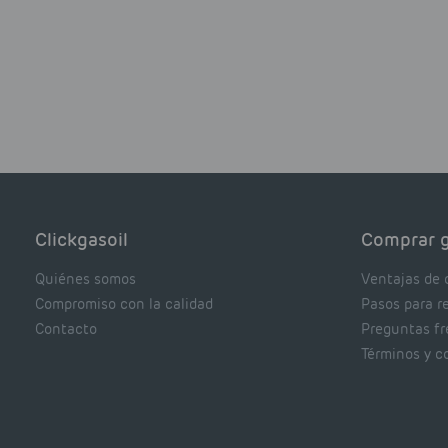
Clickgasoil
Comprar g
Quiénes somos
Ventajas de 
Compromiso con la calidad
Pasos para r
Contacto
Preguntas f
Términos y c