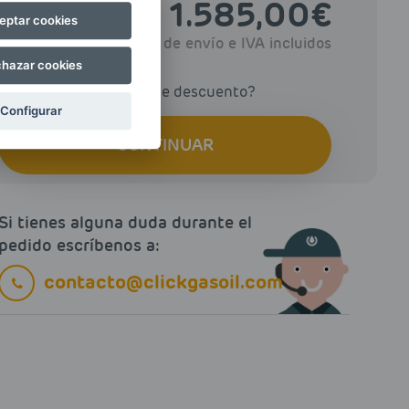
1.585,00
€
TOTAL
eptar cookies
Gastos de envío e IVA incluidos
hazar cookies
> ¿Tienes un cupón de descuento?
Configurar
CONTINUAR
Si tienes alguna duda durante el
pedido escríbenos a:
contacto@clickgasoil.com