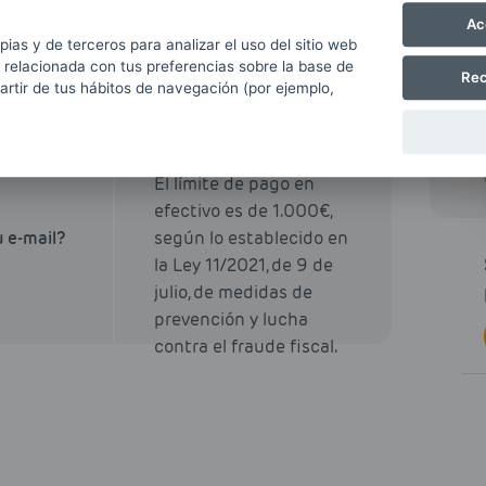
De 8:00 a 18:00
da del día
Ac
ocal.
pias y de terceros para analizar el uso del sitio web
 relacionada con tus preferencias sobre la base de
Rec
PRECIO ESTRELLA
partir de tus hábitos de navegación (por ejemplo,
JUE. 13
Más información
1,803 €
El límite de pago en
efectivo es de 1.000€,
según lo establecido en
u e-mail?
la Ley 11/2021, de 9 de
julio, de medidas de
prevención y lucha
contra el fraude fiscal.