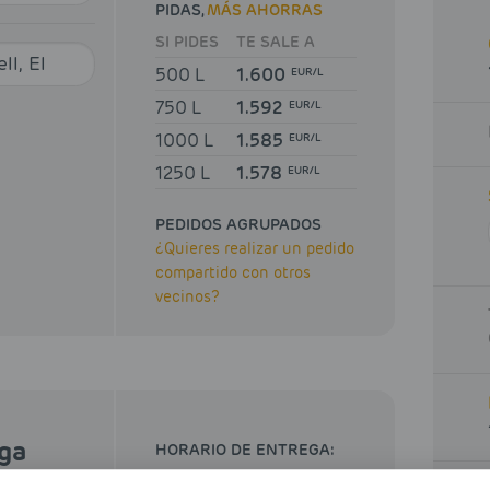
PIDAS,
MÁS AHORRAS
SI PIDES
TE SALE A
500 L
1.600
EUR/L
750 L
1.592
EUR/L
1000 L
1.585
EUR/L
1250 L
1.578
EUR/L
PEDIDOS AGRUPADOS
¿Quieres realizar un pedido
compartido con otros
vecinos?
ega
HORARIO DE ENTREGA: