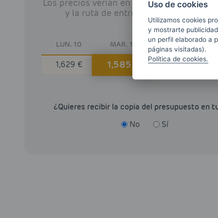
Los precios verían en función de la deman
Uso de cookies
y la ruta de entrega del distribuidor l
Utilizamos cookies pro
y mostrarte publicidad
un perfil elaborado a 
LUN. 10
MAR. 11
MIÉ. 12
páginas visitadas).
Política de cookies.
1,585 €
1,629 €
1,767 €
¿Quieres recibir la copia del presupuesto en t
No
Sí