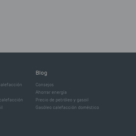
Blog
calefacción
Consejos
Ahorrar energía
 calefacción
Precio de petróleo y gasoil
il
Gasóleo calefacción doméstico