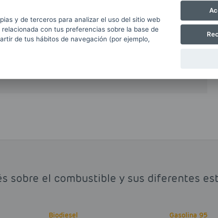
Ac
al o total del petrodiésel o gasóleo obtenido a
pias y de terceros para analizar el uso del sitio web
e reduce de forma muy notable las emisiones
 relacionada con tus preferencias sobre la base de
Rec
partir de tus hábitos de navegación (por ejemplo,
ido de carbono y otros hidrocarburos volátiles.
biodiesel que argumentan que el proceso de
ción masiva de plantaciones forestales.
és sobre el combustible y sus diferentes es
Biodiesel
Gasolina 95