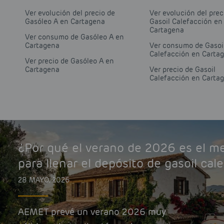
Ver evolución del precio de
Ver evolución del prec
Gasóleo A en Cartagena
Gasoil Calefacción en
Cartagena
Ver consumo de Gasóleo A en
Cartagena
Ver consumo de Gasoi
Calefacción en Carta
Ver precio de Gasóleo A en
Cartagena
Ver precio de Gasoil
Calefacción en Carta
¿Por qué el verano de 2026 es el 
para llenar el depósito de gasoil cal
28 MAYO, 2026
AEMET prevé un verano 2026 muy