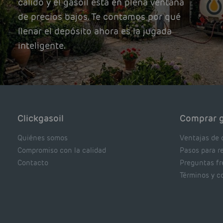
cálido y el gasoil está en plena ventana
de precios bajos. Te contamos por qué
llenar el depósito ahora es la jugada
inteligente.
Clickgasoil
Comprar g
Quiénes somos
Ventajas de 
Compromiso con la calidad
Pasos para r
Contacto
Preguntas f
Términos y c