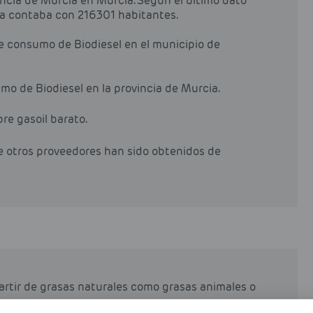
ncia de Murcia en Murcia. Según el último dato
ena contaba con 216301 habitantes.
de consumo de Biodiesel en el municipio de
mo de Biodiesel en la provincia de Murcia.
pre gasoil barato.
de otros proveedores han sido obtenidos de
partir de grasas naturales como grasas animales o
rocesos industriales de esterificación y