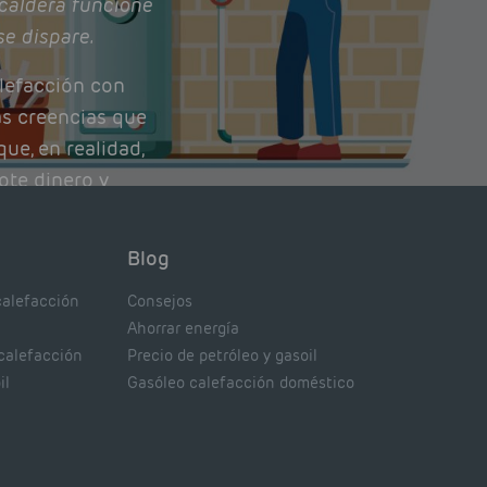
caldera funcione
se dispare.
lefacción con
as creencias que
ue, en realidad,
ote dinero y
nto de tu caldera.
con lo que
Blog
xpertos.
calefacción
Consejos
Ahorrar energía
 calefacción
Precio de petróleo y gasoil
il
Gasóleo calefacción doméstico