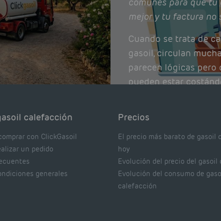
comunes para que tu 
mejor y tu factura no 
Cuando se trata de ca
gasoil, circulan much
parecen lógicas pero q
pueden estar costánd
afectando el rendimie
Pocas se contrastan 
asoil calefacción
Precios
realmente dicen los e
comprar con ClickGasoil
El precio más barato de gasoil 
ealizar un pedido
hoy
recuentes
Evolución del precio del gasoil
ondiciones generales
Evolución del consumo de gaso
calefacción