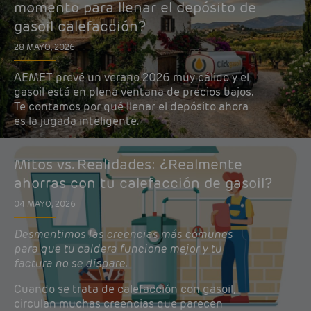
momento para llenar el depósito de
gasoil calefacción?
28 MAYO, 2026
AEMET prevé un verano 2026 muy cálido y el
gasoil está en plena ventana de precios bajos.
Te contamos por qué llenar el depósito ahora
es la jugada inteligente.
Mitos vs. Realidades: ¿Realmente
ahorras con tu calefacción de gasoil?
04 MAYO, 2026
Desmentimos las creencias más comunes
para que tu caldera funcione mejor y tu
factura no se dispare.
Cuando se trata de calefacción con gasoil,
circulan muchas creencias que parecen