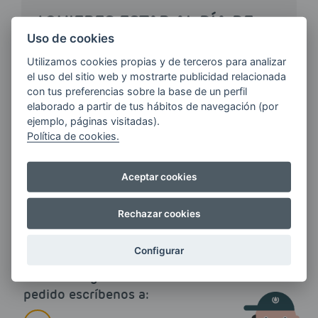
¿QUIERES ESTAR AL DÍA DE
LAS
Uso de cookies
ÚLTIMAS NOVEDADES?
Utilizamos cookies propias y de terceros para analizar
el uso del sitio web y mostrarte publicidad relacionada
con tus preferencias sobre la base de un perfil
E-MAIL
elaborado a partir de tus hábitos de navegación (por
ejemplo, páginas visitadas).
Política de cookies.
Quiero recibir las últimas novedades de AVIA
Aceptar cookies
ENERGIAS por cualquier medio, incluido
electrónico.
Más información
Rechazar cookies
Configurar
Si tienes alguna duda durante el
pedido escríbenos a: