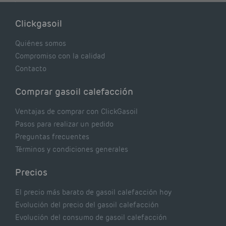
lógicas pero que, en realidad, pueden estar
costándote dinero y afectando el rendimiento
Clickgasoil
de tu caldera. Pocas se contrastan con lo que
realmente dicen los expertos.
Quiénes somos
Compromiso con la calidad
Contacto
Comprar gasoil calefacción
Ventajas de comprar con ClickGasoil
Pasos para realizar un pedido
Preguntas frecuentes
Términos y condiciones generales
Precios
El precio más barato de gasoil calefacción hoy
Evolución del precio del gasoil calefacción
Evolución del consumo de gasoil calefacción