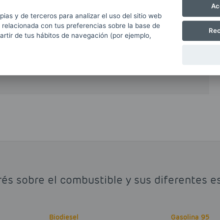
Ac
pias y de terceros para analizar el uso del sitio web
al o total del petrodiésel o gasóleo obtenido a
 relacionada con tus preferencias sobre la base de
e reduce de forma muy notable las emisiones
Rec
partir de tus hábitos de navegación (por ejemplo,
ido de carbono y otros hidrocarburos volátiles.
biodiesel que argumentan que el proceso de
ción masiva de plantaciones forestales.
rés sobre el combustible y sus diferentes e
Biodiesel
Gasolina 95