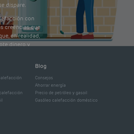
se dispare.
lefacción con
as creencias que
ue, en realidad,
ote dinero y
nto de tu caldera.
con lo que
Blog
xpertos.
calefacción
Consejos
Ahorrar energía
 calefacción
Precio de petróleo y gasoil
il
Gasóleo calefacción doméstico