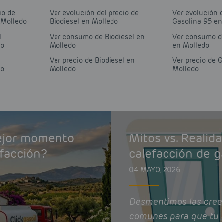
io de
Ver evolución del precio de
Ver evolución 
 Molledo
Biodiesel en Molledo
Gasolina 95 e
l
Ver consumo de Biodiesel en
Ver consumo d
do
Molledo
en Molledo
Ver precio de Biodiesel en
Ver precio de 
do
Molledo
Molledo
mejor momento
Mitos vs. Realid
efacción?
calefacción de g
04 MAYO, 2026
Desmentimos las cree
comunes para que tu 