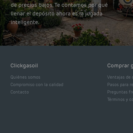
de precios bajos. Te contamos por qué
llenar el depósito ahora es la jugada
inteligente.
Clickgasoil
Comprar g
Quiénes somos
Ventajas de 
Compromiso con la calidad
Pasos para r
Contacto
Preguntas f
Términos y c