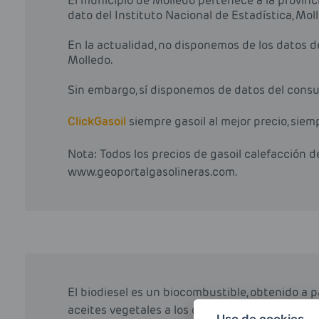
El municipio de Molledo pertenece a la provinc
dato del Instituto Nacional de Estadística, Mo
En la actualidad, no disponemos de los datos 
Molledo.
Sin embargo, sí disponemos de datos del consum
Click
Gasoil
siempre gasoil al mejor precio, siem
Nota: Todos los precios de gasoil calefacción 
www.geoportalgasolineras.com.
El biodiesel es un biocombustible, obtenido a 
aceites vegetales a los que a través de varios p
Uso de cookies