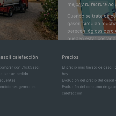
mejor y tu factura no 
Cuando se trata de ca
gasoil, circulan much
parecen lógicas pero q
pueden estar costánd
afectando el rendimie
Pocas se contrastan 
asoil calefacción
Precios
realmente dicen los e
comprar con ClickGasoil
El precio más barato de gasoil 
ealizar un pedido
hoy
recuentes
Evolución del precio del gasoil
ondiciones generales
Evolución del consumo de gaso
calefacción