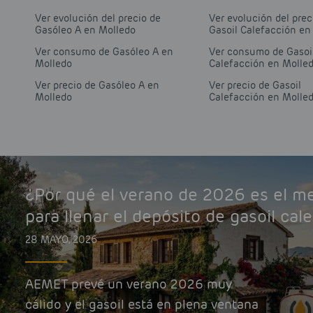
Ver evolución del precio de
Ver evolución del prec
Gasóleo A en Molledo
Gasoil Calefacción en
Ver consumo de Gasóleo A en
Ver consumo de Gasoi
Molledo
Calefacción en Molle
Ver precio de Gasóleo A en
Ver precio de Gasoil
Molledo
Calefacción en Molle
¿Por qué el verano de 2026 es el 
para llenar el depósito de gasoil cal
28 MAYO, 2026
AEMET prevé un verano 2026 muy
cálido y el gasoil está en plena ventana