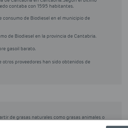
ia de Cantabria en Cantabria. Según el último
lledo contaba con 1595 habitantes.
de consumo de Biodiesel en el municipio de
o de Biodiesel en la provincia de Cantabria.
pre gasoil barato.
de otros proveedores han sido obtenidos de
partir de grasas naturales como grasas animales o
rocesos industriales de esterificación y