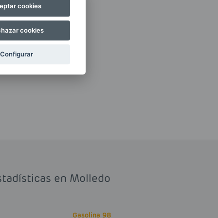
eptar cookies
hazar cookies
Configurar
stadísticas en Molledo
Gasolina 98