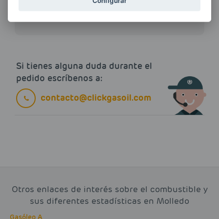
ENERGIAS por cualquier medio, incluido
Configurar
electrónico.
Más información
Si tienes alguna duda durante el
pedido escríbenos a:
contacto@clickgasoil.com
Otros enlaces de interés sobre el combustible y
sus diferentes estadísticas en Molledo
Gasóleo A