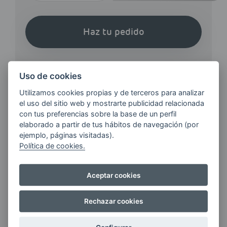
Haz tu pedido
Uso de cookies
Utilizamos cookies propias y de terceros para analizar
el uso del sitio web y mostrarte publicidad relacionada
¿QUIERES ESTAR AL DÍA DE
con tus preferencias sobre la base de un perfil
LAS
elaborado a partir de tus hábitos de navegación (por
ÚLTIMAS NOVEDADES?
ejemplo, páginas visitadas).
Política de cookies.
E-MAIL
Aceptar cookies
Rechazar cookies
Quiero recibir las últimas novedades de AVIA