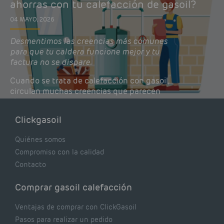
ahorras con tu calefacción de gasoil?
04 MAYO, 2026
Desmentimos las creencias más comunes
para que tu caldera funcione mejor y tu
factura no se dispare.
Cuando se trata de calefacción con gasoil,
circulan muchas creencias que parecen
lógicas pero que, en realidad, pueden estar
costándote dinero y afectando el rendimiento
Clickgasoil
de tu caldera. Pocas se contrastan con lo que
realmente dicen los expertos.
Quiénes somos
Compromiso con la calidad
Contacto
Comprar gasoil calefacción
Ventajas de comprar con ClickGasoil
Pasos para realizar un pedido