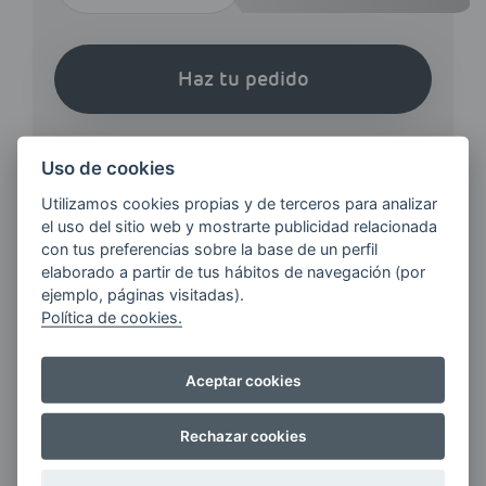
Haz tu pedido
Uso de cookies
Utilizamos cookies propias y de terceros para analizar
el uso del sitio web y mostrarte publicidad relacionada
¿QUIERES ESTAR AL DÍA DE
con tus preferencias sobre la base de un perfil
LAS
elaborado a partir de tus hábitos de navegación (por
ejemplo, páginas visitadas).
ÚLTIMAS NOVEDADES?
Política de cookies.
E-MAIL
Aceptar cookies
Rechazar cookies
Quiero recibir las últimas novedades de AVIA