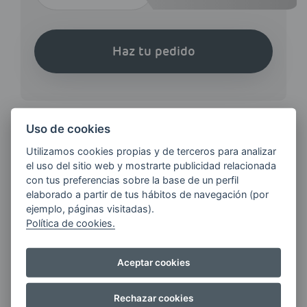
Haz tu pedido
Uso de cookies
Utilizamos cookies propias y de terceros para analizar
¿QUIERES ESTAR AL DÍA DE
el uso del sitio web y mostrarte publicidad relacionada
LAS
con tus preferencias sobre la base de un perfil
ÚLTIMAS NOVEDADES?
elaborado a partir de tus hábitos de navegación (por
ejemplo, páginas visitadas).
Política de cookies.
E-MAIL
Aceptar cookies
Rechazar cookies
Quiero recibir las últimas novedades de AVIA