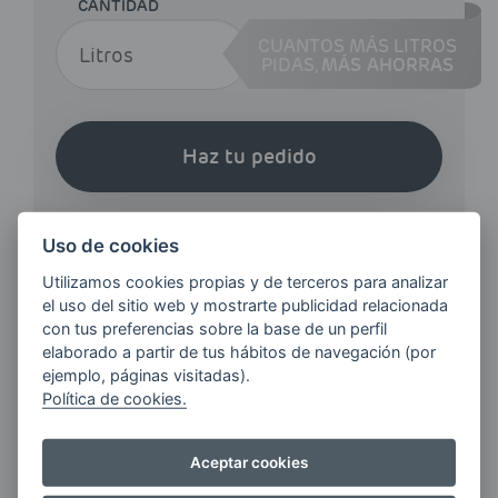
CANTIDAD
CUANTOS MÁS LITROS
PIDAS,
MÁS AHORRAS
Haz tu pedido
Uso de cookies
Utilizamos cookies propias y de terceros para analizar
el uso del sitio web y mostrarte publicidad relacionada
con tus preferencias sobre la base de un perfil
¿QUIERES ESTAR AL DÍA DE
elaborado a partir de tus hábitos de navegación (por
LAS
ejemplo, páginas visitadas).
ÚLTIMAS NOVEDADES?
Política de cookies.
E-MAIL
Aceptar cookies