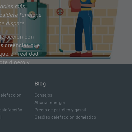
ncias más
caldera funcione
se dispare.
lefacción con
as creencias que
ue, en realidad,
ote dinero y
nto de tu caldera.
con lo que
Blog
xpertos.
calefacción
Consejos
Ahorrar energía
 calefacción
Precio de petróleo y gasoil
il
Gasóleo calefacción doméstico