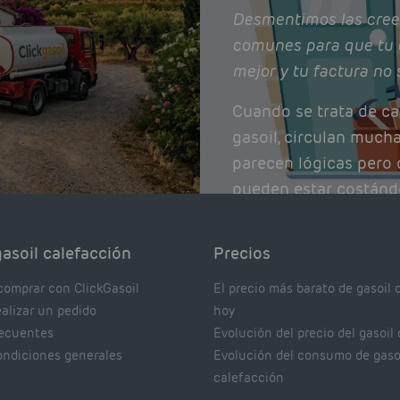
Desmentimos las cree
comunes para que tu 
mejor y tu factura no 
Cuando se trata de ca
gasoil, circulan much
parecen lógicas pero q
pueden estar costánd
afectando el rendimie
Pocas se contrastan 
asoil calefacción
Precios
realmente dicen los e
comprar con ClickGasoil
El precio más barato de gasoil 
ealizar un pedido
hoy
recuentes
Evolución del precio del gasoil
ondiciones generales
Evolución del consumo de gaso
calefacción