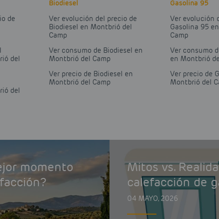
Biodiesel
Gasolina 95
io de
Ver evolución del precio de
Ver evolución 
Biodiesel en Montbrió del
Gasolina 95 en
Camp
Camp
l
Ver consumo de Biodiesel en
Ver consumo d
ió del
Montbrió del Camp
en Montbrió d
Ver precio de Biodiesel en
Ver precio de 
Montbrió del Camp
Montbrió del 
ió del
mejor momento
Mitos vs. Realid
efacción?
calefacción de g
04 MAYO, 2026