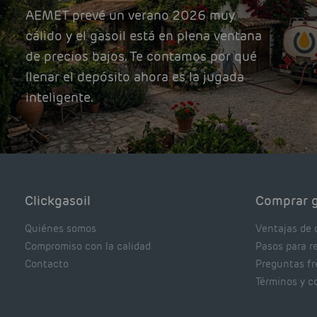
AEMET prevé un verano 2026 muy
cálido y el gasoil está en plena ventana
de precios bajos. Te contamos por qué
llenar el depósito ahora es la jugada
inteligente.
Clickgasoil
Comprar g
Quiénes somos
Ventajas de 
Compromiso con la calidad
Pasos para r
Contacto
Preguntas f
Términos y c