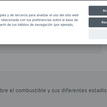
e en los vehículos no comerciales en España. Su
al incentiva su uso, si bien es cierto que en
Ac
pias y de terceros para analizar el uso del sitio web
n recargo a las gasolinas respecto a los gasóleos
 relacionada con tus preferencias sobre la base de
Rec
partir de tus hábitos de navegación (por ejemplo,
e el gasóleo y diésel, y ayuda a mantener limpios
re emitidas.
obre el combustible y sus diferentes estadí