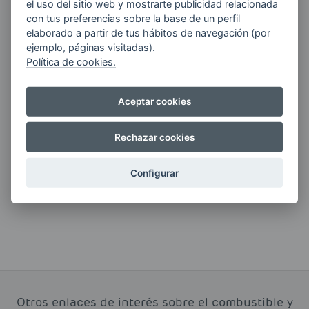
el uso del sitio web y mostrarte publicidad relacionada
con tus preferencias sobre la base de un perfil
Quiero recibir las últimas novedades de AVIA
elaborado a partir de tus hábitos de navegación (por
ENERGIAS por cualquier medio, incluido
ejemplo, páginas visitadas).
electrónico.
Más información
Política de cookies.
Aceptar cookies
Si tienes alguna duda durante el
Rechazar cookies
pedido escríbenos a:
contacto@clickgasoil.com
Configurar
Otros enlaces de interés sobre el combustible y