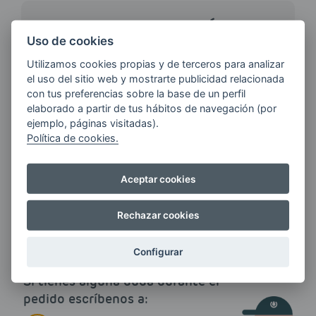
¿QUIERES ESTAR AL DÍA DE
LAS
Uso de cookies
ÚLTIMAS NOVEDADES?
Utilizamos cookies propias y de terceros para analizar
el uso del sitio web y mostrarte publicidad relacionada
con tus preferencias sobre la base de un perfil
E-MAIL
elaborado a partir de tus hábitos de navegación (por
ejemplo, páginas visitadas).
Política de cookies.
Quiero recibir las últimas novedades de AVIA
Aceptar cookies
ENERGIAS por cualquier medio, incluido
electrónico.
Más información
Rechazar cookies
Configurar
Si tienes alguna duda durante el
pedido escríbenos a: