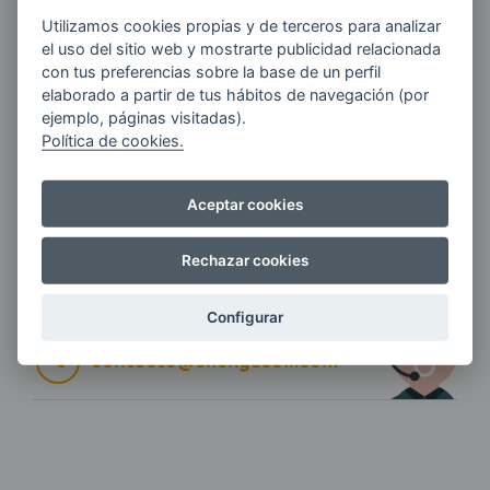
E-MAIL
Utilizamos cookies propias y de terceros para analizar
el uso del sitio web y mostrarte publicidad relacionada
con tus preferencias sobre la base de un perfil
elaborado a partir de tus hábitos de navegación (por
ejemplo, páginas visitadas).
Quiero recibir las últimas novedades de AVIA
Política de cookies.
ENERGIAS por cualquier medio, incluido
electrónico.
Más información
Aceptar cookies
Rechazar cookies
Si tienes alguna duda durante el
pedido escríbenos a:
Configurar
contacto@clickgasoil.com