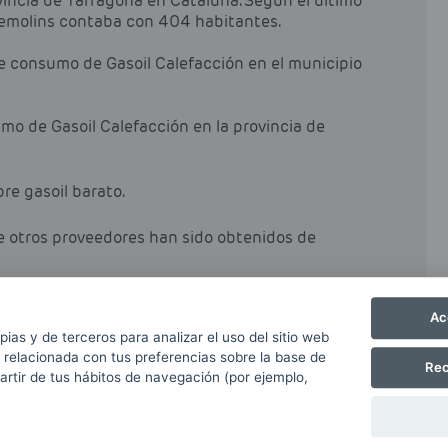
vincia de Tarragona en Cataluña. Según el último
ldemolins contaba con 404 habitantes.
de consumo de Gasoil Calefacción en el municipio
mo de Gasoil Calefacción en la provincia de
pre gasoil barato.
de otros proveedores han sido obtenidos de
Ac
pias y de terceros para analizar el uso del sitio web
 relacionada con tus preferencias sobre la base de
Rec
partir de tus hábitos de navegación (por ejemplo,