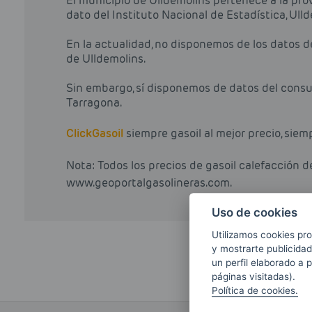
El municipio de Ulldemolins pertenece a la pro
dato del Instituto Nacional de Estadística, Ul
En la actualidad, no disponemos de los datos 
de Ulldemolins.
Sin embargo, sí disponemos de datos del consu
Tarragona.
Click
Gasoil
siempre gasoil al mejor precio, siem
Nota: Todos los precios de gasoil calefacción 
www.geoportalgasolineras.com.
Uso de cookies
Utilizamos cookies pro
y mostrarte publicidad
un perfil elaborado a 
páginas visitadas).
Política de cookies.