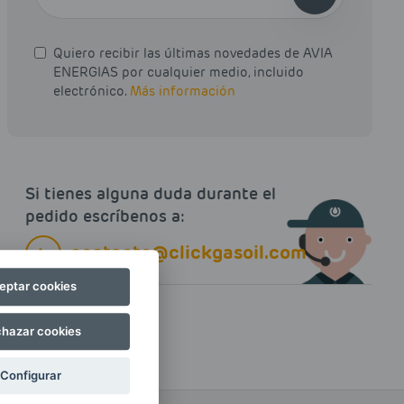
Quiero recibir las últimas novedades de AVIA
ENERGIAS por cualquier medio, incluido
electrónico.
Más información
Si tienes alguna duda durante el
pedido escríbenos a:
contacto@clickgasoil.com
eptar cookies
hazar cookies
Configurar