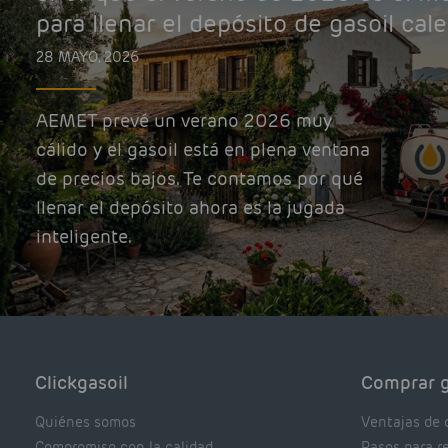
para llenar el depósito de gasoil cal
28 MAYO, 2026
AEMET prevé un verano 2026 muy
cálido y el gasoil está en plena ventana
de precios bajos. Te contamos por qué
llenar el depósito ahora es la jugada
inteligente.
Clickgasoil
Comprar g
Quiénes somos
Ventajas de 
Compromiso con la calidad
Pasos para r