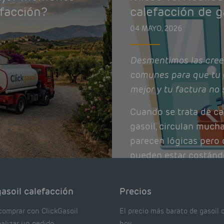
efacción?
calefacción de g
04 MAYO, 2026
Desmentimos las cree
comunes para que tu 
mejor y tu factura no 
Cuando se trata de ca
gasoil, circulan much
parecen lógicas pero q
pueden estar costánd
afectando el rendimie
Pocas se contrastan 
asoil calefacción
Precios
realmente dicen los e
comprar con ClickGasoil
El precio más barato de gasoil 
ealizar un pedido
hoy