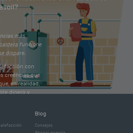
asoil?
ncias más
caldera funcione
se dispare.
lefacción con
as creencias que
ue, en realidad,
ote dinero y
nto de tu caldera.
con lo que
Blog
xpertos.
calefacción
Consejos
Ahorrar energía