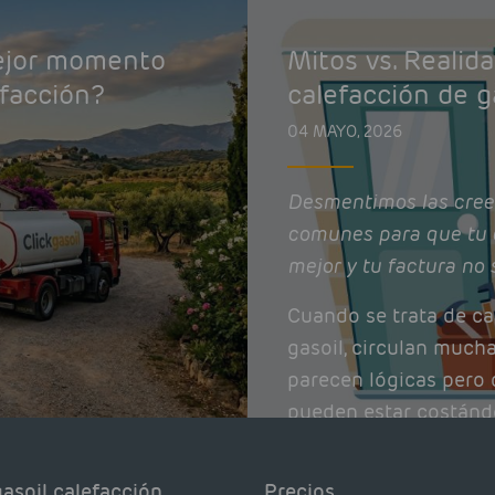
mejor momento
Mitos vs. Realid
efacción?
calefacción de g
04 MAYO, 2026
Desmentimos las cree
comunes para que tu 
mejor y tu factura no 
Cuando se trata de ca
gasoil, circulan much
parecen lógicas pero q
pueden estar costánd
afectando el rendimie
Pocas se contrastan 
asoil calefacción
Precios