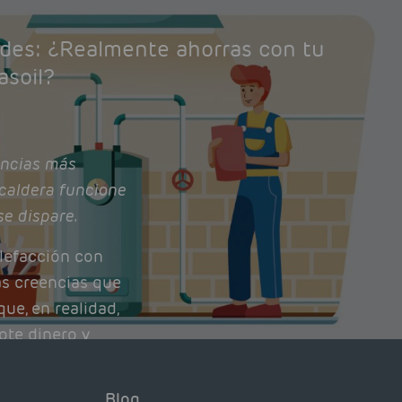
ades: ¿Realmente ahorras con tu
asoil?
ncias más
caldera funcione
se dispare.
lefacción con
as creencias que
ue, en realidad,
ote dinero y
nto de tu caldera.
con lo que
Blog