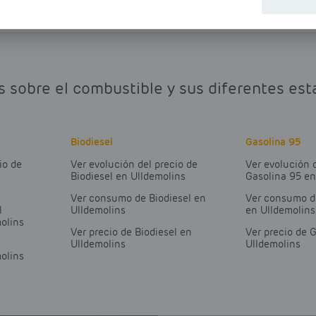
s sobre el combustible y sus diferentes est
Biodiesel
Gasolina 95
io de
Ver evolución del precio de
Ver evolución 
Biodiesel en Ulldemolins
Gasolina 95 en
Ver consumo de Biodiesel en
Ver consumo d
l
Ulldemolins
en Ulldemolins
olins
Ver precio de Biodiesel en
Ver precio de 
Ulldemolins
Ulldemolins
olins