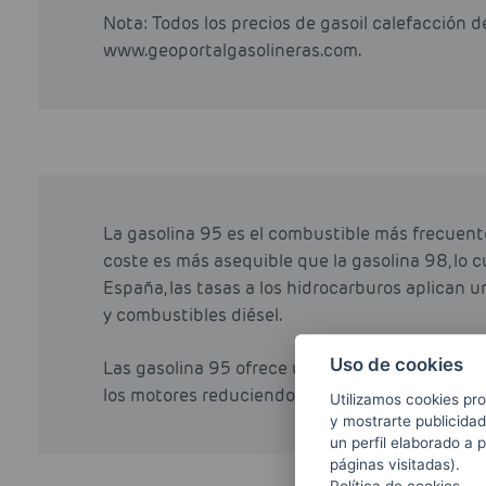
Nota: Todos los precios de gasoil calefacción 
www.geoportalgasolineras.com.
La gasolina 95 es el combustible más frecuent
coste es más asequible que la gasolina 98, lo cu
España, las tasas a los hidrocarburos aplican u
y combustibles diésel.
Uso de cookies
Las gasolina 95 ofrece un mejor rendimiento qu
los motores reduciendo las cantidades de azuf
Utilizamos cookies pro
y mostrarte publicidad
un perfil elaborado a 
páginas visitadas).
Política de cookies.