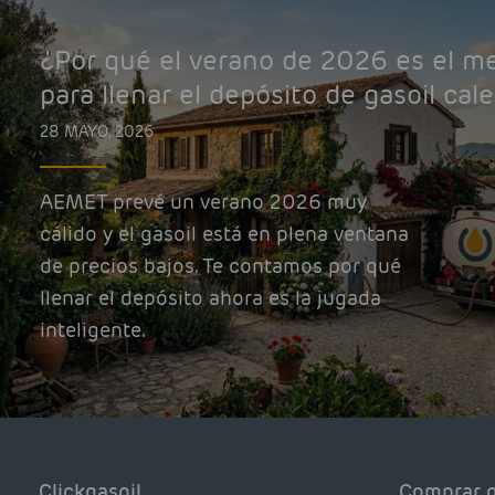
¿Por qué el verano de 2026 es el 
para llenar el depósito de gasoil cal
28 MAYO, 2026
AEMET prevé un verano 2026 muy
cálido y el gasoil está en plena ventana
de precios bajos. Te contamos por qué
llenar el depósito ahora es la jugada
inteligente.
Clickgasoil
Comprar g