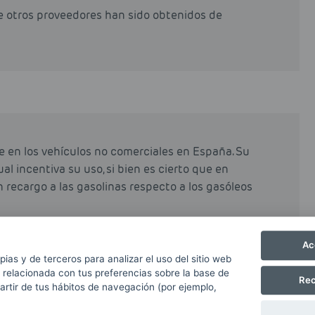
de otros proveedores han sido obtenidos de
e en los vehículos no comerciales en España. Su
al incentiva su uso, si bien es cierto que en
n recargo a las gasolinas respecto a los gasóleos
e el gasóleo y diésel, y ayuda a mantener limpios
Ac
re emitidas.
pias y de terceros para analizar el uso del sitio web
 relacionada con tus preferencias sobre la base de
Rec
partir de tus hábitos de navegación (por ejemplo,