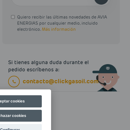
Quiero recibir las últimas novedades de AVIA
ENERGIAS por cualquier medio, incluido
electrónico.
Más información
Si tienes alguna duda durante el
pedido escríbenos a:
contacto@clickgasoil.com
eptar cookies
hazar cookies
Configurar