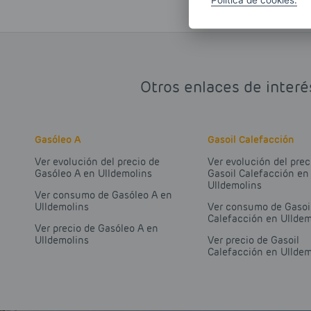
Otros enlaces de interé
Gasóleo A
Gasoil Calefacción
Ver evolución del precio de
Ver evolución del prec
Gasóleo A en Ulldemolins
Gasoil Calefacción en
Ulldemolins
Ver consumo de Gasóleo A en
Ulldemolins
Ver consumo de Gasoi
Calefacción en Ulldem
Ver precio de Gasóleo A en
Ulldemolins
Ver precio de Gasoil
Calefacción en Ulldem