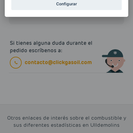
ENERGIAS por cualquier medio, incluido
Configurar
electrónico.
Más información
Si tienes alguna duda durante el
pedido escríbenos a:
contacto@clickgasoil.com
Otros enlaces de interés sobre el combustible y
sus diferentes estadísticas en Ulldemolins