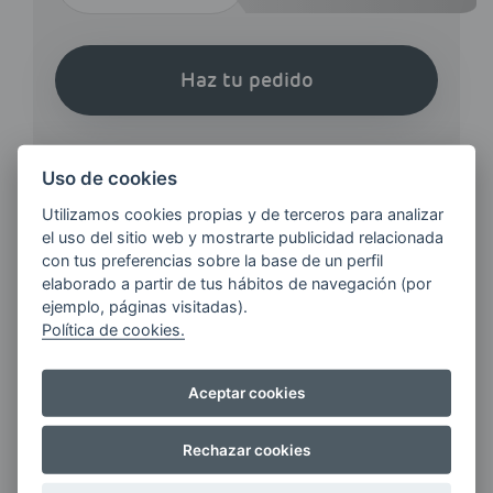
Haz tu pedido
Uso de cookies
Utilizamos cookies propias y de terceros para analizar
el uso del sitio web y mostrarte publicidad relacionada
¿QUIERES ESTAR AL DÍA DE
con tus preferencias sobre la base de un perfil
LAS
elaborado a partir de tus hábitos de navegación (por
ÚLTIMAS NOVEDADES?
ejemplo, páginas visitadas).
Política de cookies.
E-MAIL
Aceptar cookies
Rechazar cookies
Quiero recibir las últimas novedades de AVIA