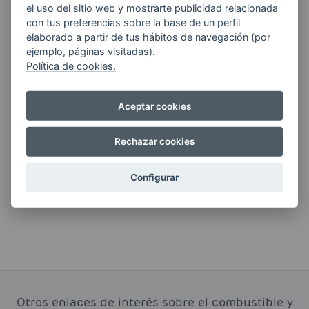
el uso del sitio web y mostrarte publicidad relacionada
Quiero recibir las últimas novedades de AVIA
con tus preferencias sobre la base de un perfil
ENERGIAS por cualquier medio, incluido
elaborado a partir de tus hábitos de navegación (por
electrónico.
Más información
ejemplo, páginas visitadas).
Política de cookies.
Aceptar cookies
Si tienes alguna duda durante el
Rechazar cookies
pedido escríbenos a:
contacto@clickgasoil.com
Configurar
Otros enlaces de interés sobre el combustible y