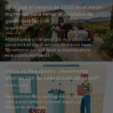
¿Por qué el verano de 2026 es el mejor
momento para llenar el depósito de
gasoil calefacción?
28 MAYO, 2026
AEMET prevé un verano 2026 muy cálido y el
gasoil está en plena ventana de precios bajos.
Te contamos por qué llenar el depósito ahora
es la jugada inteligente.
Mitos vs. Realidades: ¿Realmente
ahorras con tu calefacción de gasoil?
04 MAYO, 2026
Desmentimos las creencias más comunes
para que tu caldera funcione mejor y tu
factura no se dispare.