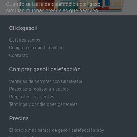
Cuando se trata de calefacción con gasoil,
circulan muchas creencias que parecen
lógicas pero que, en realidad, pueden estar
costándote dinero y afectando el rendimiento
Clickgasoil
de tu caldera. Pocas se contrastan con lo que
realmente dicen los expertos.
Quiénes somos
Compromiso con la calidad
Contacto
Comprar gasoil calefacción
Ventajas de comprar con ClickGasoil
Pasos para realizar un pedido
Preguntas frecuentes
Términos y condiciones generales
Precios
El precio más barato de gasoil calefacción hoy