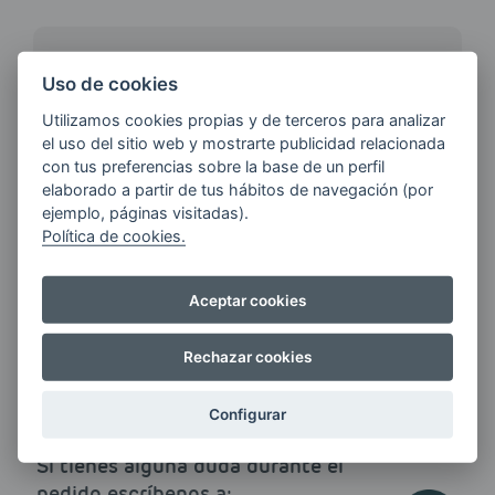
¿QUIERES ESTAR AL DÍA DE
Uso de cookies
LAS
ÚLTIMAS NOVEDADES?
Utilizamos cookies propias y de terceros para analizar
el uso del sitio web y mostrarte publicidad relacionada
con tus preferencias sobre la base de un perfil
elaborado a partir de tus hábitos de navegación (por
E-MAIL
ejemplo, páginas visitadas).
Política de cookies.
Quiero recibir las últimas novedades de AVIA
Aceptar cookies
ENERGIAS por cualquier medio, incluido
electrónico.
Más información
Rechazar cookies
Configurar
Si tienes alguna duda durante el
pedido escríbenos a: