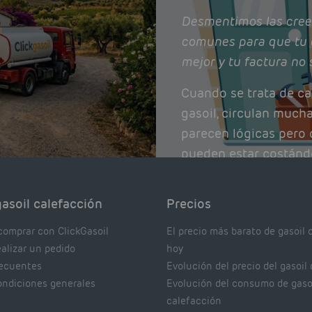
Desmentimos las cree
comunes para que tu 
mejor y tu factura no 
Cuando se trata de ca
gasoil, circulan much
parecen lógicas pero q
pueden estar costánd
afectando el rendimie
Pocas se contrastan 
asoil calefacción
Precios
realmente dicen los e
comprar con ClickGasoil
El precio más barato de gasoil 
ealizar un pedido
hoy
recuentes
Evolución del precio del gasoil
ondiciones generales
Evolución del consumo de gaso
calefacción