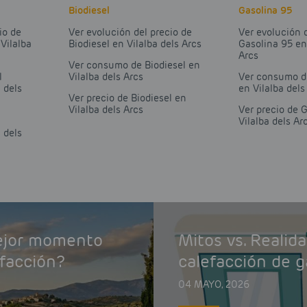
Biodiesel
Gasolina 95
io de
Ver evolución del precio de
Ver evolución 
Vilalba
Biodiesel en Vilalba dels Arcs
Gasolina 95 en
Arcs
Ver consumo de Biodiesel en
l
Vilalba dels Arcs
Ver consumo d
 dels
en Vilalba dels
Ver precio de Biodiesel en
Vilalba dels Arcs
Ver precio de 
Vilalba dels Ar
 dels
mejor momento
Mitos vs. Realid
efacción?
calefacción de g
04 MAYO, 2026