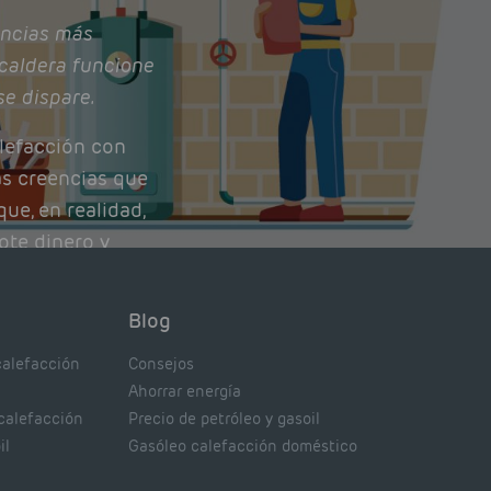
ncias más
caldera funcione
se dispare.
lefacción con
as creencias que
ue, en realidad,
ote dinero y
nto de tu caldera.
con lo que
Blog
xpertos.
calefacción
Consejos
Ahorrar energía
 calefacción
Precio de petróleo y gasoil
il
Gasóleo calefacción doméstico