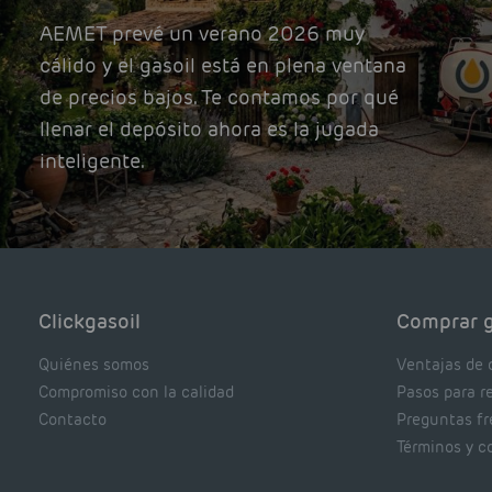
AEMET prevé un verano 2026 muy
cálido y el gasoil está en plena ventana
de precios bajos. Te contamos por qué
llenar el depósito ahora es la jugada
inteligente.
Clickgasoil
Comprar g
Quiénes somos
Ventajas de 
Compromiso con la calidad
Pasos para r
Contacto
Preguntas f
Términos y c