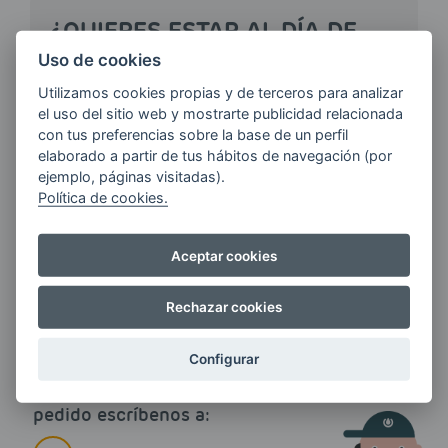
¿QUIERES ESTAR AL DÍA DE
LAS
Uso de cookies
ÚLTIMAS NOVEDADES?
Utilizamos cookies propias y de terceros para analizar
el uso del sitio web y mostrarte publicidad relacionada
con tus preferencias sobre la base de un perfil
E-MAIL
elaborado a partir de tus hábitos de navegación (por
ejemplo, páginas visitadas).
Política de cookies.
Quiero recibir las últimas novedades de AVIA
ENERGIAS por cualquier medio, incluido
Aceptar cookies
electrónico.
Más información
Rechazar cookies
Configurar
Si tienes alguna duda durante el
pedido escríbenos a: