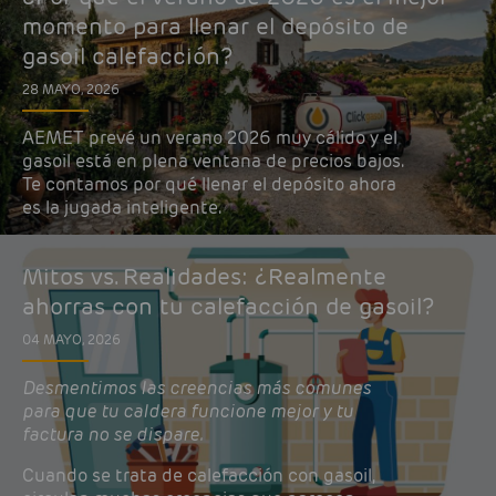
momento para llenar el depósito de
gasoil calefacción?
28 MAYO, 2026
AEMET prevé un verano 2026 muy cálido y el
gasoil está en plena ventana de precios bajos.
Te contamos por qué llenar el depósito ahora
es la jugada inteligente.
Mitos vs. Realidades: ¿Realmente
ahorras con tu calefacción de gasoil?
04 MAYO, 2026
Desmentimos las creencias más comunes
para que tu caldera funcione mejor y tu
factura no se dispare.
Cuando se trata de calefacción con gasoil,