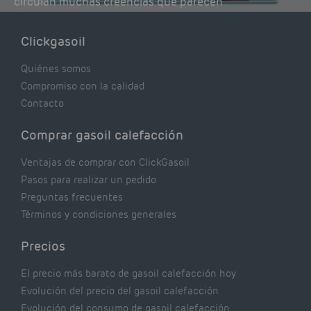
circulan muchas creencias que parecen
lógicas pero que, en realidad, pueden estar
costándote dinero y afectando el rendimiento
Clickgasoil
de tu caldera. Pocas se contrastan con lo que
realmente dicen los expertos.
Quiénes somos
Compromiso con la calidad
Contacto
Comprar gasoil calefacción
Ventajas de comprar con ClickGasoil
Pasos para realizar un pedido
Preguntas frecuentes
Términos y condiciones generales
Precios
El precio más barato de gasoil calefacción hoy
Evolución del precio del gasoil calefacción
Evolución del consumo de gasoil calefacción