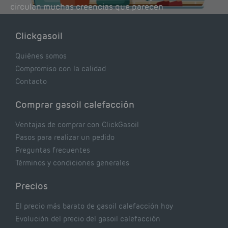
circulan muchas creencias que parecen
lógicas pero que, en realidad, pueden estar
costándote dinero y afectando el rendimiento
Clickgasoil
de tu caldera. Pocas se contrastan con lo que
realmente dicen los expertos.
Quiénes somos
Compromiso con la calidad
Contacto
Comprar gasoil calefacción
Ventajas de comprar con ClickGasoil
Pasos para realizar un pedido
Preguntas frecuentes
Términos y condiciones generales
Precios
El precio más barato de gasoil calefacción hoy
Evolución del precio del gasoil calefacción