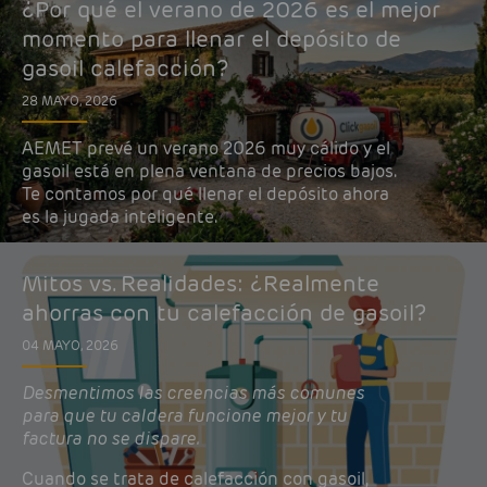
¿Por qué el verano de 2026 es el mejor
momento para llenar el depósito de
gasoil calefacción?
28 MAYO, 2026
AEMET prevé un verano 2026 muy cálido y el
gasoil está en plena ventana de precios bajos.
Te contamos por qué llenar el depósito ahora
es la jugada inteligente.
Mitos vs. Realidades: ¿Realmente
ahorras con tu calefacción de gasoil?
04 MAYO, 2026
Desmentimos las creencias más comunes
para que tu caldera funcione mejor y tu
factura no se dispare.
Cuando se trata de calefacción con gasoil,