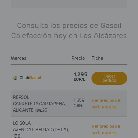
Consulta los precios de Gasoil
Calefacción hoy en Los Alcázares
Marcas
Precio
Ficha
1.295
Hacer
Click
Gasoil
EUR/L
pedido
REPSOL
1.559
Ver precios de
CARRETERA CARTAGENA-
EUR/L
carburantes
ALICANTE KM. 23
LO SOLA
Ver precios de
AVENIDA LIBERTAD (DE LA),
-
carburantes
138