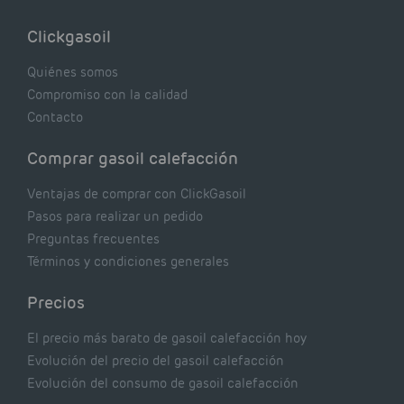
lógicas pero que, en realidad, pueden estar
costándote dinero y afectando el rendimiento
Clickgasoil
de tu caldera. Pocas se contrastan con lo que
realmente dicen los expertos.
Quiénes somos
Compromiso con la calidad
Contacto
Comprar gasoil calefacción
Ventajas de comprar con ClickGasoil
Pasos para realizar un pedido
Preguntas frecuentes
Términos y condiciones generales
Precios
El precio más barato de gasoil calefacción hoy
Evolución del precio del gasoil calefacción
Evolución del consumo de gasoil calefacción