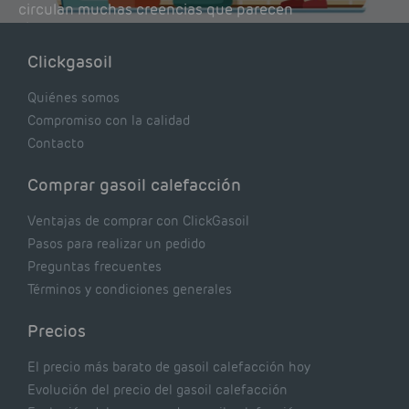
circulan muchas creencias que parecen
lógicas pero que, en realidad, pueden estar
costándote dinero y afectando el rendimiento
Clickgasoil
de tu caldera. Pocas se contrastan con lo que
realmente dicen los expertos.
Quiénes somos
Compromiso con la calidad
Contacto
Comprar gasoil calefacción
Ventajas de comprar con ClickGasoil
Pasos para realizar un pedido
Preguntas frecuentes
Términos y condiciones generales
Precios
El precio más barato de gasoil calefacción hoy
Evolución del precio del gasoil calefacción