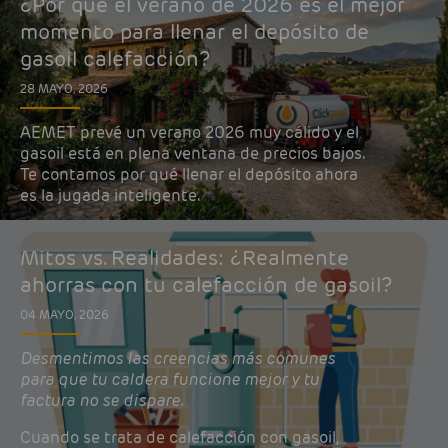
¿Por qué el verano de 2026 es el mejor
momento para llenar el depósito de
gasoil calefacción?
28 MAYO, 2026
AEMET prevé un verano 2026 muy cálido y el
gasoil está en plena ventana de precios bajos.
Te contamos por qué llenar el depósito ahora
es la jugada inteligente.
Mitos vs. Realidades: ¿Realmente
ahorras con tu calefacción de gasoil?
04 MAYO, 2026
Desmentimos las creencias más comunes
para que tu caldera funcione mejor y tu
factura no se dispare.
Cuando se trata de calefacción con gasoil,