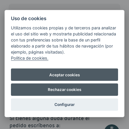
¿QUIERES ESTAR AL DÍA DE
Uso de cookies
LAS
ÚLTIMAS NOVEDADES?
Utilizamos cookies propias y de terceros para analizar
el uso del sitio web y mostrarte publicidad relacionada
con tus preferencias sobre la base de un perfil
elaborado a partir de tus hábitos de navegación (por
E-MAIL
ejemplo, páginas visitadas).
Política de cookies.
Quiero recibir las últimas novedades de AVIA
Aceptar cookies
ENERGIAS por cualquier medio, incluido
electrónico.
Más información
Rechazar cookies
Configurar
Si tienes alguna duda durante el
pedido escríbenos a: