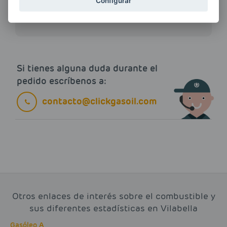
ENERGIAS por cualquier medio, incluido
Configurar
electrónico.
Más información
Si tienes alguna duda durante el
pedido escríbenos a:
contacto@clickgasoil.com
Otros enlaces de interés sobre el combustible y
sus diferentes estadísticas en Vilabella
Gasóleo A