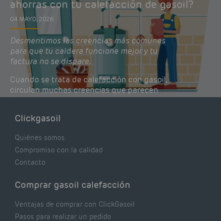
ahorras con tu calefacción de gasoil?
04 MAYO, 2026
Desmentimos las creencias más comunes
para que tu caldera funcione mejor y tu
factura no se dispare.
Cuando se trata de calefacción con gasoil,
circulan muchas creencias que parecen
lógicas pero que, en realidad, pueden estar
costándote dinero y afectando el rendimiento
Clickgasoil
de tu caldera. Pocas se contrastan con lo que
realmente dicen los expertos.
Quiénes somos
Compromiso con la calidad
Contacto
Comprar gasoil calefacción
Ventajas de comprar con ClickGasoil
Pasos para realizar un pedido