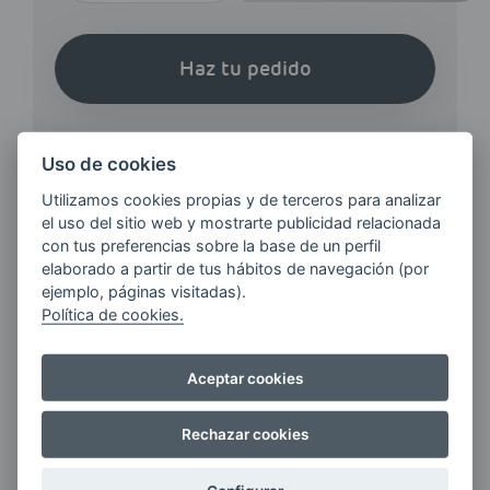
Haz tu pedido
Uso de cookies
Utilizamos cookies propias y de terceros para analizar
el uso del sitio web y mostrarte publicidad relacionada
¿QUIERES ESTAR AL DÍA DE
con tus preferencias sobre la base de un perfil
LAS
elaborado a partir de tus hábitos de navegación (por
ÚLTIMAS NOVEDADES?
ejemplo, páginas visitadas).
Política de cookies.
E-MAIL
Aceptar cookies
Rechazar cookies
Quiero recibir las últimas novedades de AVIA