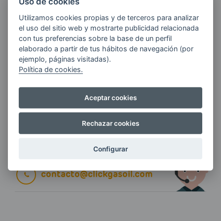
Uso de cookies
Utilizamos cookies propias y de terceros para analizar
E-MAIL
el uso del sitio web y mostrarte publicidad relacionada
con tus preferencias sobre la base de un perfil
elaborado a partir de tus hábitos de navegación (por
ejemplo, páginas visitadas).
Quiero recibir las últimas novedades de AVIA
Política de cookies.
ENERGIAS por cualquier medio, incluido
electrónico.
Más información
Aceptar cookies
Rechazar cookies
Si tienes alguna duda durante el
Configurar
pedido escríbenos a:
contacto@clickgasoil.com