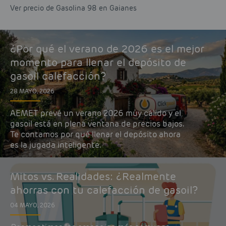
Ver precio de Gasolina 98 en Gaianes
¿Por qué el verano de 2026 es el mejor
momento para llenar el depósito de
gasoil calefacción?
28 MAYO, 2026
AEMET prevé un verano 2026 muy cálido y el
gasoil está en plena ventana de precios bajos.
Te contamos por qué llenar el depósito ahora
es la jugada inteligente.
Mitos vs. Realidades: ¿Realmente
ahorras con tu calefacción de gasoil?
04 MAYO, 2026