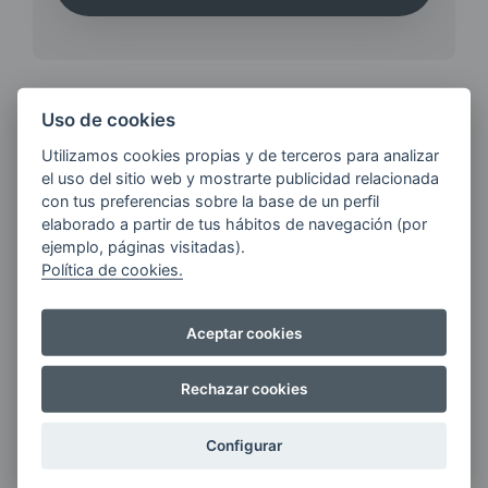
Uso de cookies
¿QUIERES ESTAR AL DÍA DE
Utilizamos cookies propias y de terceros para analizar
LAS
el uso del sitio web y mostrarte publicidad relacionada
ÚLTIMAS NOVEDADES?
con tus preferencias sobre la base de un perfil
elaborado a partir de tus hábitos de navegación (por
ejemplo, páginas visitadas).
Política de cookies.
E-MAIL
Aceptar cookies
Quiero recibir las últimas novedades de AVIA
Rechazar cookies
ENERGIAS por cualquier medio, incluido
electrónico.
Más información
Configurar