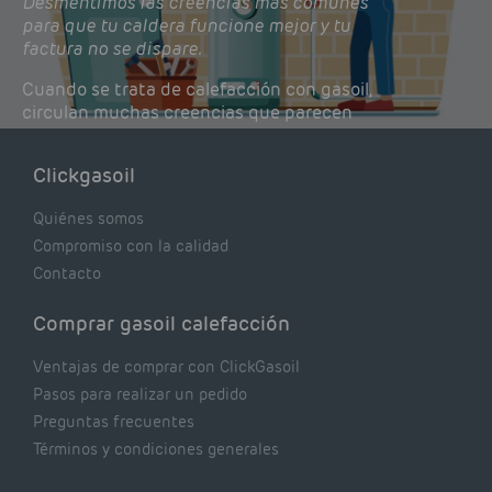
Desmentimos las creencias más comunes
para que tu caldera funcione mejor y tu
factura no se dispare.
Cuando se trata de calefacción con gasoil,
circulan muchas creencias que parecen
lógicas pero que, en realidad, pueden estar
costándote dinero y afectando el rendimiento
Clickgasoil
de tu caldera. Pocas se contrastan con lo que
realmente dicen los expertos.
Quiénes somos
Compromiso con la calidad
Contacto
Comprar gasoil calefacción
Ventajas de comprar con ClickGasoil
Pasos para realizar un pedido
Preguntas frecuentes
Términos y condiciones generales