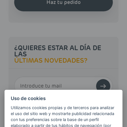
Haz tu pedido
¿QUIERES ESTAR AL DÍA DE
LAS
ÚLTIMAS NOVEDADES?
E-MAIL
Uso de cookies
Quiero recibir las últimas novedades de AVIA
Utilizamos cookies propias y de terceros para analizar
ENERGIAS por cualquier medio, incluido
el uso del sitio web y mostrarte publicidad relacionada
electrónico.
Más información
con tus preferencias sobre la base de un perfil
elaborado a partir de tus hábitos de navegación (por