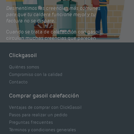
Desmentimos las creencias más comunes
para que tu caldera funcione mejor y tu
factura no se dispare.
Cuando se trata de calefacción con gasoil,
circulan muchas creencias que parecen
lógicas pero que, en realidad, pueden estar
costándote dinero y afectando el rendimiento
Clickgasoil
de tu caldera. Pocas se contrastan con lo que
realmente dicen los expertos.
Quiénes somos
Compromiso con la calidad
Contacto
Comprar gasoil calefacción
Ventajas de comprar con ClickGasoil
Pasos para realizar un pedido
Preguntas frecuentes
Términos y condiciones generales