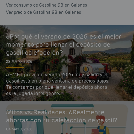
Ver consumo de Gasolina 98 en Gaianes
Ver precio de Gasolina 98 en Gaianes
¿Por qué el verano de 2026 es el mejor
momento para llenar el depósito de
gasoil calefacción?
28 MAYO, 2026
AEMET prevé un verano 2026 muy cálido y el
gasoil está en plena ventana de precios bajos.
Te contamos por qué llenar el depósito ahora
es la jugada inteligente.
Mitos vs. Realidades: ¿Realmente
ahorras con tu calefacción de gasoil?
04 MAYO, 2026