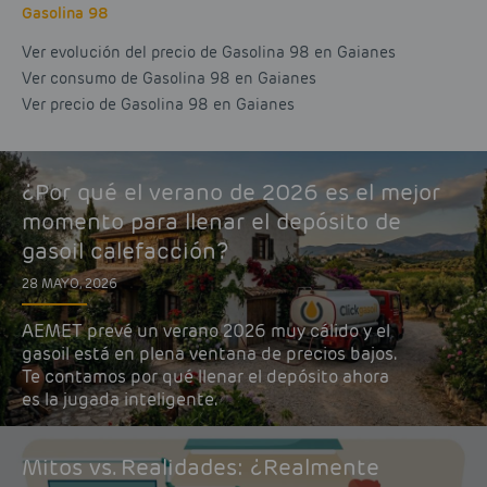
Gasolina 98
Ver evolución del precio de Gasolina 98 en Gaianes
Ver consumo de Gasolina 98 en Gaianes
Ver precio de Gasolina 98 en Gaianes
¿Por qué el verano de 2026 es el mejor
momento para llenar el depósito de
gasoil calefacción?
28 MAYO, 2026
AEMET prevé un verano 2026 muy cálido y el
gasoil está en plena ventana de precios bajos.
Te contamos por qué llenar el depósito ahora
es la jugada inteligente.
Mitos vs. Realidades: ¿Realmente