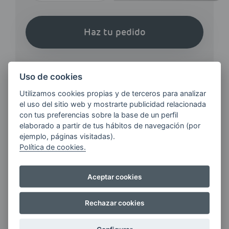
Haz tu pedido
Uso de cookies
Utilizamos cookies propias y de terceros para analizar
el uso del sitio web y mostrarte publicidad relacionada
¿QUIERES ESTAR AL DÍA DE
con tus preferencias sobre la base de un perfil
LAS
elaborado a partir de tus hábitos de navegación (por
ÚLTIMAS NOVEDADES?
ejemplo, páginas visitadas).
Política de cookies.
E-MAIL
Aceptar cookies
Rechazar cookies
Quiero recibir las últimas novedades de AVIA