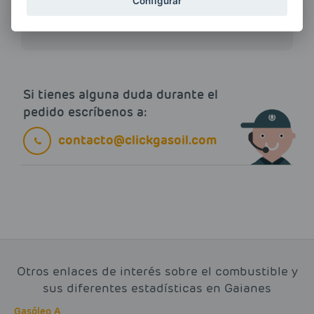
ENERGIAS por cualquier medio, incluido
Configurar
electrónico.
Más información
Si tienes alguna duda durante el
pedido escríbenos a:
contacto@clickgasoil.com
Otros enlaces de interés sobre el combustible y
sus diferentes estadísticas en Gaianes
Gasóleo A