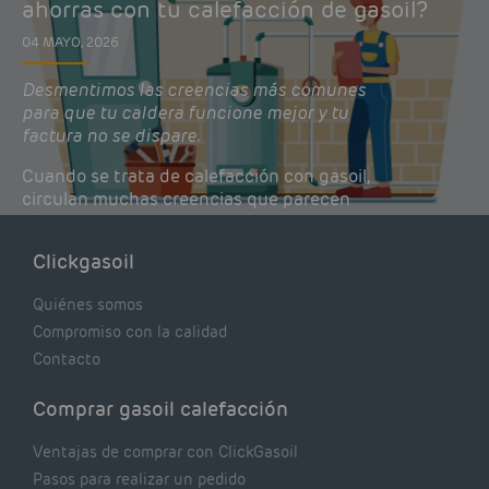
ahorras con tu calefacción de gasoil?
04 MAYO, 2026
Desmentimos las creencias más comunes
para que tu caldera funcione mejor y tu
factura no se dispare.
Cuando se trata de calefacción con gasoil,
circulan muchas creencias que parecen
lógicas pero que, en realidad, pueden estar
costándote dinero y afectando el rendimiento
Clickgasoil
de tu caldera. Pocas se contrastan con lo que
realmente dicen los expertos.
Quiénes somos
Compromiso con la calidad
Contacto
Comprar gasoil calefacción
Ventajas de comprar con ClickGasoil
Pasos para realizar un pedido