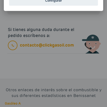
Configurar
electrónico.
Más información
Si tienes alguna duda durante el
pedido escríbenos a:
contacto@clickgasoil.com
Otros enlaces de interés sobre el combustible y
sus diferentes estadísticas en Benissanet
Gasóleo A