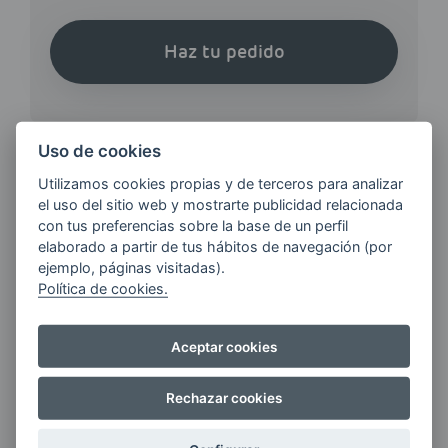
Haz tu pedido
Uso de cookies
Utilizamos cookies propias y de terceros para analizar
el uso del sitio web y mostrarte publicidad relacionada
¿QUIERES ESTAR AL DÍA DE
con tus preferencias sobre la base de un perfil
LAS
elaborado a partir de tus hábitos de navegación (por
ÚLTIMAS NOVEDADES?
ejemplo, páginas visitadas).
Política de cookies.
E-MAIL
Aceptar cookies
Rechazar cookies
Quiero recibir las últimas novedades de AVIA
ENERGIAS por cualquier medio, incluido