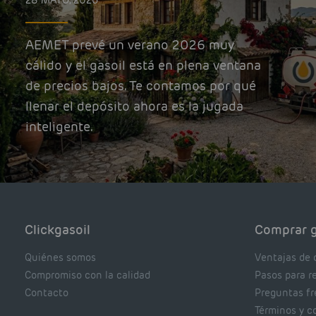
28 MAYO, 2026
AEMET prevé un verano 2026 muy
cálido y el gasoil está en plena ventana
de precios bajos. Te contamos por qué
llenar el depósito ahora es la jugada
inteligente.
Clickgasoil
Comprar g
Quiénes somos
Ventajas de 
Compromiso con la calidad
Pasos para r
Contacto
Preguntas f
Términos y c