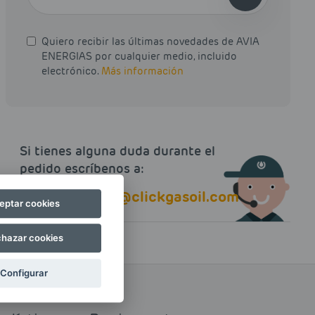
Quiero recibir las últimas novedades de AVIA
ENERGIAS por cualquier medio, incluido
electrónico.
Más información
Si tienes alguna duda durante el
pedido escríbenos a:
contacto@clickgasoil.com
eptar cookies
hazar cookies
Configurar