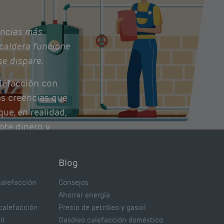
ncias más
caldera funcione
se dispare.
lefacción con
as creencias que
ue, en realidad,
ote dinero y
nto de tu caldera.
con lo que
Blog
xpertos.
calefacción
Consejos
Ahorrar energía
 calefacción
Precio de petróleo y gasoil
il
Gasóleo calefacción doméstico