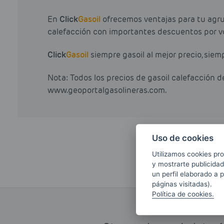
En
Click
Gasoil
ofrecemos ventajas para tu agrup
calefacción con importantes descuentos por v
Click
Gasoil
siempre gasoil al mejor precio, siem
Nota: Todos los precios de gasoil calefacción 
www.geoportalgasolineras.com.
Uso de cookies
Más información sobre pro
Utilizamos cookies pro
y mostrarte publicidad
un perfil elaborado a 
páginas visitadas).
Política de cookies.