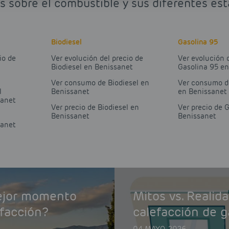
s sobre el combustible y sus diferentes es
Biodiesel
Gasolina 95
io de
Ver evolución del precio de
Ver evolución 
Biodiesel en Benissanet
Gasolina 95 e
Ver consumo de Biodiesel en
Ver consumo d
l
Benissanet
en Benissanet
sanet
Ver precio de Biodiesel en
Ver precio de 
Benissanet
Benissanet
sanet
mejor momento
Mitos vs. Realid
efacción?
calefacción de g