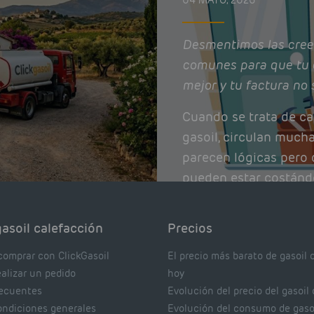
04 MAYO, 2026
Desmentimos las cree
comunes para que tu 
mejor y tu factura no 
Cuando se trata de ca
gasoil, circulan much
parecen lógicas pero q
pueden estar costánd
afectando el rendimie
Pocas se contrastan 
asoil calefacción
Precios
realmente dicen los e
comprar con ClickGasoil
El precio más barato de gasoil 
ealizar un pedido
hoy
recuentes
Evolución del precio del gasoil
ondiciones generales
Evolución del consumo de gaso