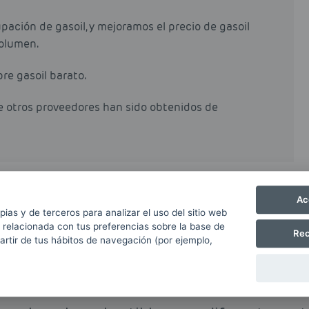
ación de gasoil, y mejoramos el precio de gasoil
olumen.
pre gasoil barato.
de otros proveedores han sido obtenidos de
Ac
veedores y cálculo del ahorro
pias y de terceros para analizar el uso del sitio web
 relacionada con tus preferencias sobre la base de
Rec
partir de tus hábitos de navegación (por ejemplo,