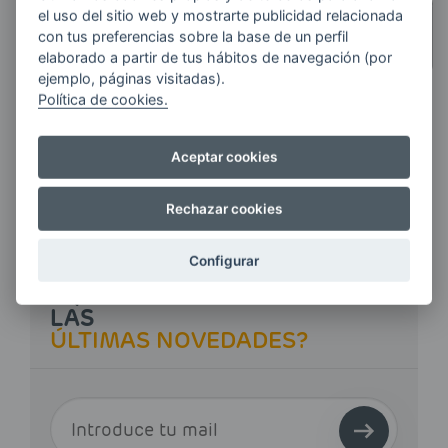
el uso del sitio web y mostrarte publicidad relacionada
CUANTOS MÁS LITROS
con tus preferencias sobre la base de un perfil
PIDAS,
MÁS AHORRAS
elaborado a partir de tus hábitos de navegación (por
ejemplo, páginas visitadas).
Política de cookies.
Haz tu pedido
Aceptar cookies
Rechazar cookies
Configurar
¿QUIERES ESTAR AL DÍA DE
LAS
ÚLTIMAS NOVEDADES?
E-MAIL