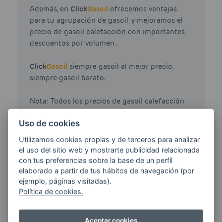
Además, en
Click
Gasoil
ofrecemos ventajas
para tu agrupación de gasoil, y mejoramos el
precio de gasoil calefacción con importantes
descuentos por volumen.
Click
Gasoil
siempre gasoil al mejor precio,
siempre gasoil barato.
Nota: Todos los precios de gasoil calefacción
de otros proveedores han sido obtenidos de
Uso de cookies
www.geoportalgasolineras.com.
Utilizamos cookies propias y de terceros para analizar
el uso del sitio web y mostrarte publicidad relacionada
con tus preferencias sobre la base de un perfil
elaborado a partir de tus hábitos de navegación (por
ejemplo, páginas visitadas).
HAZ TU PEDIDO DE
Política de cookies.
GASOIL CALEFACCIÓN
Aceptar cookies