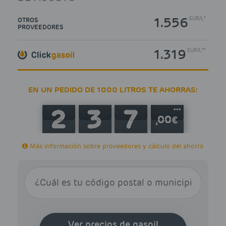
1.556
EUR
/
L*
OTROS
PROVEEDORES
1.319
EUR
/
L**
EN UN PEDIDO DE 1000 LITROS TE AHORRAS:
***
Más información sobre proveedores y cálculo del ahorro
Ver precios de gasoil