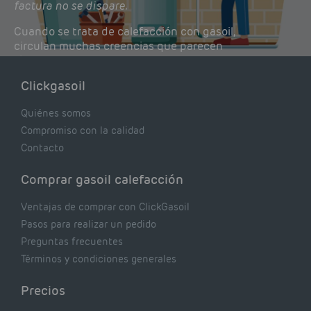
factura no se dispare.
Cuando se trata de calefacción con gasoil,
circulan muchas creencias que parecen
lógicas pero que, en realidad, pueden estar
costándote dinero y afectando el rendimiento
Clickgasoil
de tu caldera. Pocas se contrastan con lo que
realmente dicen los expertos.
Quiénes somos
Compromiso con la calidad
Contacto
Comprar gasoil calefacción
Ventajas de comprar con ClickGasoil
Pasos para realizar un pedido
Preguntas frecuentes
Términos y condiciones generales
Precios