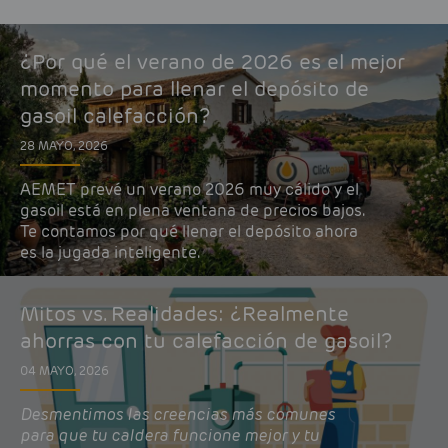
¿Por qué el verano de 2026 es el mejor
momento para llenar el depósito de
gasoil calefacción?
28 MAYO, 2026
AEMET prevé un verano 2026 muy cálido y el
gasoil está en plena ventana de precios bajos.
Te contamos por qué llenar el depósito ahora
es la jugada inteligente.
Mitos vs. Realidades: ¿Realmente
ahorras con tu calefacción de gasoil?
04 MAYO, 2026
Desmentimos las creencias más comunes
para que tu caldera funcione mejor y tu