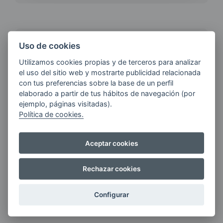
¿QUIERES ESTAR AL DÍA DE
Uso de cookies
LAS
Utilizamos cookies propias y de terceros para analizar
ÚLTIMAS NOVEDADES?
el uso del sitio web y mostrarte publicidad relacionada
con tus preferencias sobre la base de un perfil
elaborado a partir de tus hábitos de navegación (por
E-MAIL
ejemplo, páginas visitadas).
Política de cookies.
Aceptar cookies
Quiero recibir las últimas novedades de AVIA
ENERGIAS por cualquier medio, incluido
Rechazar cookies
electrónico.
Más información
Configurar