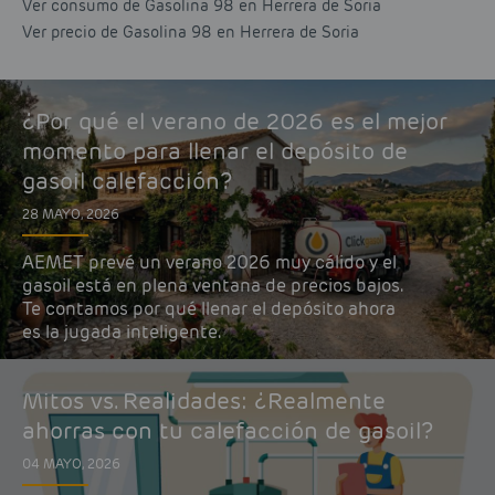
Ver consumo de Gasolina 98 en Herrera de Soria
Ver precio de Gasolina 98 en Herrera de Soria
¿Por qué el verano de 2026 es el mejor
momento para llenar el depósito de
gasoil calefacción?
28 MAYO, 2026
AEMET prevé un verano 2026 muy cálido y el
gasoil está en plena ventana de precios bajos.
Te contamos por qué llenar el depósito ahora
es la jugada inteligente.
Mitos vs. Realidades: ¿Realmente
ahorras con tu calefacción de gasoil?
04 MAYO, 2026