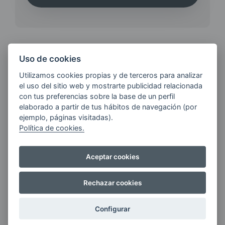
Uso de cookies
¿QUIERES ESTAR AL DÍA DE
Utilizamos cookies propias y de terceros para analizar
LAS
el uso del sitio web y mostrarte publicidad relacionada
ÚLTIMAS NOVEDADES?
con tus preferencias sobre la base de un perfil
elaborado a partir de tus hábitos de navegación (por
ejemplo, páginas visitadas).
E-MAIL
Política de cookies.
Aceptar cookies
Quiero recibir las últimas novedades de AVIA
Rechazar cookies
ENERGIAS por cualquier medio, incluido
electrónico.
Más información
Configurar