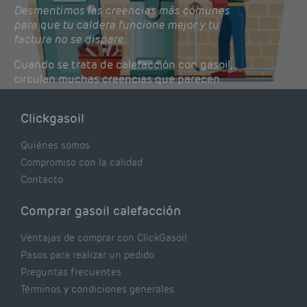
Desmentimos las creencias más comunes
para que tu caldera funcione mejor y tu
factura no se dispare.
Cuando se trata de calefacción con gasoil,
circulan muchas creencias que parecen
lógicas pero que, en realidad, pueden estar
costándote dinero y afectando el rendimiento
Clickgasoil
de tu caldera. Pocas se contrastan con lo que
realmente dicen los expertos.
Quiénes somos
Compromiso con la calidad
Contacto
Comprar gasoil calefacción
Ventajas de comprar con ClickGasoil
Pasos para realizar un pedido
Preguntas frecuentes
Términos y condiciones generales