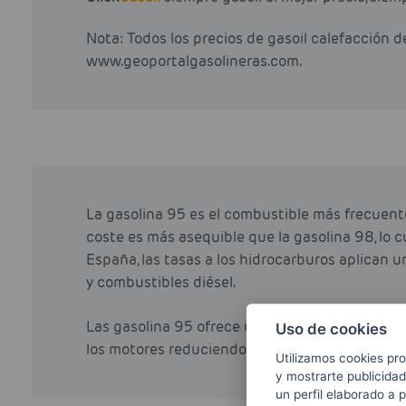
Nota: Todos los precios de gasoil calefacción 
www.geoportalgasolineras.com.
La gasolina 95 es el combustible más frecuent
coste es más asequible que la gasolina 98, lo cu
España, las tasas a los hidrocarburos aplican u
y combustibles diésel.
Las gasolina 95 ofrece un mejor rendimiento qu
Uso de cookies
los motores reduciendo las cantidades de azuf
Utilizamos cookies pro
y mostrarte publicidad
un perfil elaborado a 