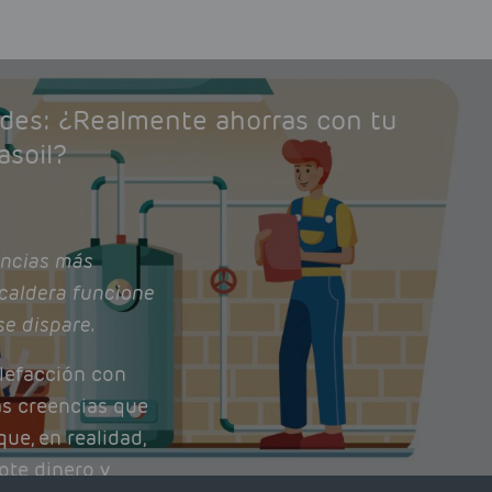
ades: ¿Realmente ahorras con tu
asoil?
ncias más
caldera funcione
se dispare.
lefacción con
as creencias que
ue, en realidad,
ote dinero y