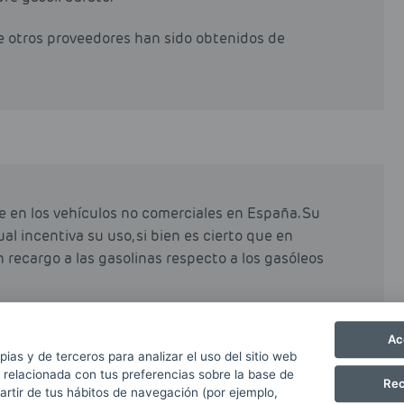
de otros proveedores han sido obtenidos de
e en los vehículos no comerciales en España. Su
al incentiva su uso, si bien es cierto que en
n recargo a las gasolinas respecto a los gasóleos
e el gasóleo y diésel, y ayuda a mantener limpios
Ac
re emitidas.
pias y de terceros para analizar el uso del sitio web
 relacionada con tus preferencias sobre la base de
Rec
partir de tus hábitos de navegación (por ejemplo,