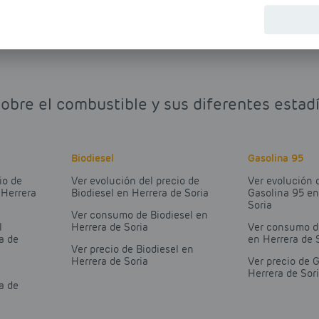
sobre el combustible y sus diferentes estadí
Biodiesel
Gasolina 95
io de
Ver evolución del precio de
Ver evolución 
 Herrera
Biodiesel en Herrera de Soria
Gasolina 95 en
Soria
Ver consumo de Biodiesel en
l
Herrera de Soria
Ver consumo d
a de
en Herrera de 
Ver precio de Biodiesel en
Herrera de Soria
Ver precio de 
Herrera de Sor
a de