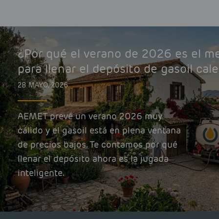
¿Por qué el verano de 2026 es el 
para llenar el depósito de gasoil cal
28 MAYO, 2026
AEMET prevé un verano 2026 muy
cálido y el gasoil está en plena ventana
de precios bajos. Te contamos por qué
llenar el depósito ahora es la jugada
inteligente.