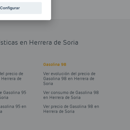
Configurar
sticas en Herrera de Soria
Gasolina 98
del precio de
Ver evolución del precio de
 Herrera de
Gasolina 98 en Herrera de
Soria
e Gasolina 95
Ver consumo de Gasolina 98
Soria
en Herrera de Soria
Gasolina 95 en
Ver precio de Gasolina 98 en
ia
Herrera de Soria