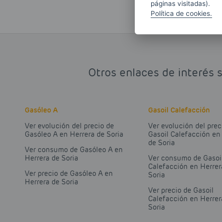
páginas visitadas).
Política de cookies.
Otros enlaces de interés 
Gasóleo A
Gasoil Calefacción
Ver evolución del precio de
Ver evolución del prec
Gasóleo A en Herrera de Soria
Gasoil Calefacción en
de Soria
Ver consumo de Gasóleo A en
Herrera de Soria
Ver consumo de Gasoi
Calefacción en Herrer
Ver precio de Gasóleo A en
Soria
Herrera de Soria
Ver precio de Gasoil
Calefacción en Herrer
Soria