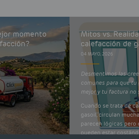
mejor momento
Mitos vs. Realid
efacción?
calefacción de g
04 MAYO, 2026
Desmentimos las cree
comunes para que tu 
mejor y tu factura no 
Cuando se trata de ca
gasoil, circulan much
parecen lógicas pero q
pueden estar costánd