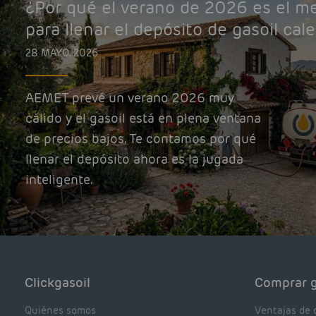
¿Por qué el verano de 2026 es el 
para llenar el depósito de gasoil cal
28 MAYO, 2026
AEMET prevé un verano 2026 muy
cálido y el gasoil está en plena ventana
de precios bajos. Te contamos por qué
llenar el depósito ahora es la jugada
inteligente.
Clickgasoil
Comprar g
Quiénes somos
Ventajas de 