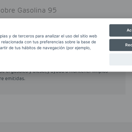
sobre Gasolina 95
Ac
pias y de terceros para analizar el uso del sitio web
e en los vehículos no comerciales en España. Su
 relacionada con tus preferencias sobre la base de
Rec
partir de tus hábitos de navegación (por ejemplo,
al incentiva su uso, si bien es cierto que en
n recargo a las gasolinas respecto a los gasóleos
e el gasóleo y diésel, y ayuda a mantener limpios
re emitidas.