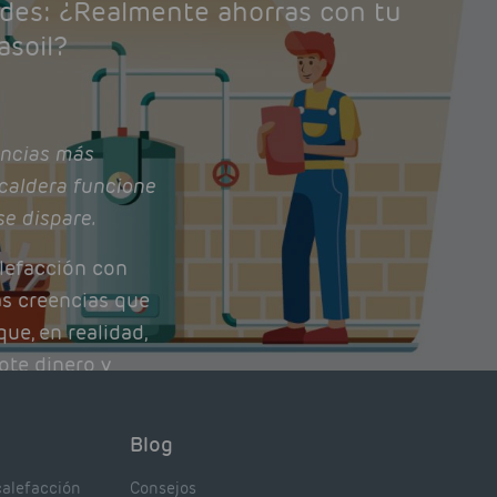
ades: ¿Realmente ahorras con tu
asoil?
ncias más
caldera funcione
se dispare.
lefacción con
as creencias que
ue, en realidad,
ote dinero y
nto de tu caldera.
con lo que
Blog
xpertos.
calefacción
Consejos