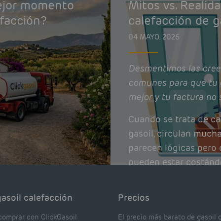
mejor momento
Mitos vs. Realid
efacción?
calefacción de g
04 MAYO, 2026
Desmentimos las cree
comunes para que tu 
mejor y tu factura no 
Cuando se trata de ca
gasoil, circulan much
parecen lógicas pero q
pueden estar costánd
afectando el rendimie
Pocas se contrastan 
asoil calefacción
Precios
realmente dicen los e
comprar con ClickGasoil
El precio más barato de gasoil 