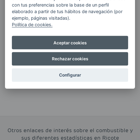
Quiero recibir las últimas novedades de AVIA
con tus preferencias sobre la base de un perfil
ENERGIAS por cualquier medio, incluido
elaborado a partir de tus hábitos de navegación (por
electrónico.
Más información
ejemplo, páginas visitadas).
Política de cookies.
Aceptar cookies
Si tienes alguna duda durante el
pedido escríbenos a:
Rechazar cookies
contacto@clickgasoil.com
Configurar
Otros enlaces de interés sobre el combustible y
sus diferentes estadísticas en Ricote