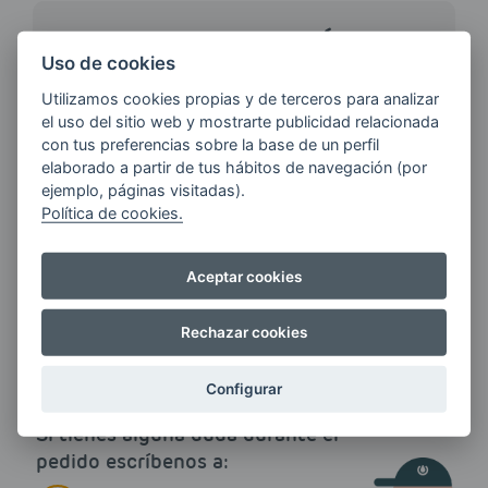
¿QUIERES ESTAR AL DÍA DE
LAS
Uso de cookies
ÚLTIMAS NOVEDADES?
Utilizamos cookies propias y de terceros para analizar
el uso del sitio web y mostrarte publicidad relacionada
con tus preferencias sobre la base de un perfil
E-MAIL
elaborado a partir de tus hábitos de navegación (por
ejemplo, páginas visitadas).
Política de cookies.
Quiero recibir las últimas novedades de AVIA
Aceptar cookies
ENERGIAS por cualquier medio, incluido
electrónico.
Más información
Rechazar cookies
Configurar
Si tienes alguna duda durante el
pedido escríbenos a: