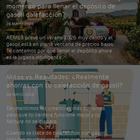
momento para llenar el depósito de
gasoil calefacción?
28 MAYO, 2026
AEMET prevé un verano 2026 muy cálido y el
gasoil está en plena ventana de precios bajos.
Te contamos por qué llenar el depósito ahora
es la jugada inteligente.
Mitos vs. Realidades: ¿Realmente
ahorras con tu calefacción de gasoil?
04 MAYO, 2026
Desmentimos las creencias más comunes
para que tu caldera funcione mejor y tu
factura no se dispare.
Cuando se trata de calefacción con gasoil,
circulan muchas creencias que parecen