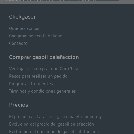
lógicas pero que, en realidad, pueden estar
costándote dinero y afectando el rendimiento
Clickgasoil
de tu caldera. Pocas se contrastan con lo que
realmente dicen los expertos.
Quiénes somos
Compromiso con la calidad
Contacto
Comprar gasoil calefacción
Ventajas de comprar con ClickGasoil
Pasos para realizar un pedido
Preguntas frecuentes
Términos y condiciones generales
Precios
El precio más barato de gasoil calefacción hoy
Evolución del precio del gasoil calefacción
Evolución del consumo de gasoil calefacción