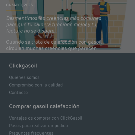
04 MAYO, 2026
Desmentimos las creencias más comunes
para que tu caldera funcione mejor y tu
factura no se dispare.
Cuando se trata de calefacción con gasoil,
circulan muchas creencias que parecen
lógicas pero que, en realidad, pueden estar
costándote dinero y afectando el rendimiento
Clickgasoil
de tu caldera. Pocas se contrastan con lo que
realmente dicen los expertos.
Quiénes somos
Compromiso con la calidad
Contacto
Comprar gasoil calefacción
Ventajas de comprar con ClickGasoil
Pasos para realizar un pedido
Preguntas frecuentes