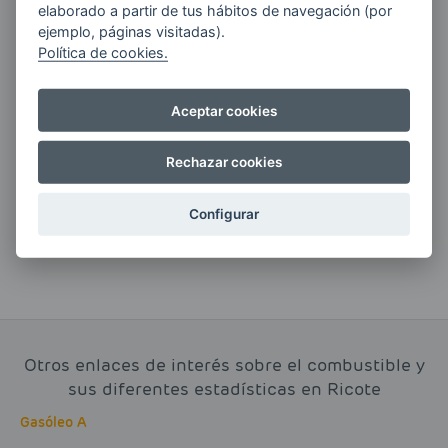
elaborado a partir de tus hábitos de navegación (por
ejemplo, páginas visitadas).
Política de cookies.
Si tienes alguna duda durante el
Aceptar cookies
pedido escríbenos a:
Rechazar cookies
contacto@clickgasoil.com
Configurar
Otros enlaces de interés sobre el combustible y
sus diferentes estadísticas en Ricote
Gasóleo A