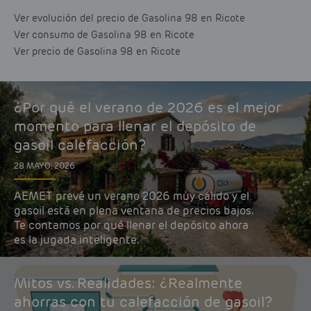
Ver evolución del precio de Gasolina 98 en Ricote
Ver consumo de Gasolina 98 en Ricote
Ver precio de Gasolina 98 en Ricote
¿Por qué el verano de 2026 es el mejor
momento para llenar el depósito de
gasoil calefacción?
28 MAYO, 2026
AEMET prevé un verano 2026 muy cálido y el
gasoil está en plena ventana de precios bajos.
Te contamos por qué llenar el depósito ahora
es la jugada inteligente.
Mitos vs. Realidades: ¿Realmente
ahorras con tu calefacción de gasoil?