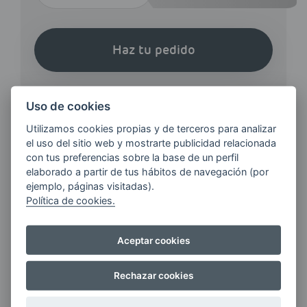
Haz tu pedido
Uso de cookies
Utilizamos cookies propias y de terceros para analizar
el uso del sitio web y mostrarte publicidad relacionada
¿QUIERES ESTAR AL DÍA DE
con tus preferencias sobre la base de un perfil
LAS
elaborado a partir de tus hábitos de navegación (por
ejemplo, páginas visitadas).
ÚLTIMAS NOVEDADES?
Política de cookies.
E-MAIL
Aceptar cookies
Rechazar cookies
Quiero recibir las últimas novedades de AVIA