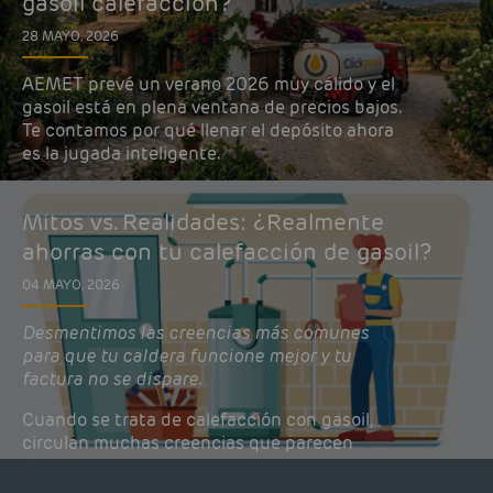
gasoil calefacción?
28 MAYO, 2026
AEMET prevé un verano 2026 muy cálido y el
gasoil está en plena ventana de precios bajos.
Te contamos por qué llenar el depósito ahora
es la jugada inteligente.
Mitos vs. Realidades: ¿Realmente
ahorras con tu calefacción de gasoil?
04 MAYO, 2026
Desmentimos las creencias más comunes
para que tu caldera funcione mejor y tu
factura no se dispare.
Cuando se trata de calefacción con gasoil,
circulan muchas creencias que parecen
lógicas pero que, en realidad, pueden estar
costándote dinero y afectando el rendimiento