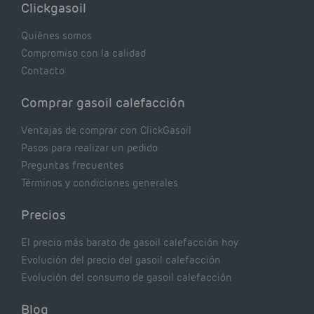
Clickgasoil
de tu caldera. Pocas se contrastan con lo que
realmente dicen los expertos.
Quiénes somos
Compromiso con la calidad
Contacto
Comprar gasoil calefacción
Ventajas de comprar con ClickGasoil
Pasos para realizar un pedido
Preguntas frecuentes
Términos y condiciones generales
Precios
El precio más barato de gasoil calefacción hoy
Evolución del precio del gasoil calefacción
Evolución del consumo de gasoil calefacción
Blog