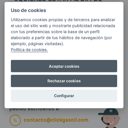
LAS
ÚLTIMAS NOVEDADES?
Uso de cookies
Utilizamos cookies propias y de terceros para analizar
el uso del sitio web y mostrarte publicidad relacionada
E-MAIL
con tus preferencias sobre la base de un perfil
elaborado a partir de tus hábitos de navegación (por
ejemplo, páginas visitadas).
Política de cookies.
Quiero recibir las últimas novedades de AVIA
ENERGIAS por cualquier medio, incluido
Aceptar cookies
electrónico.
Más información
Rechazar cookies
Configurar
Si tienes alguna duda durante el
pedido escríbenos a:
contacto@clickgasoil.com