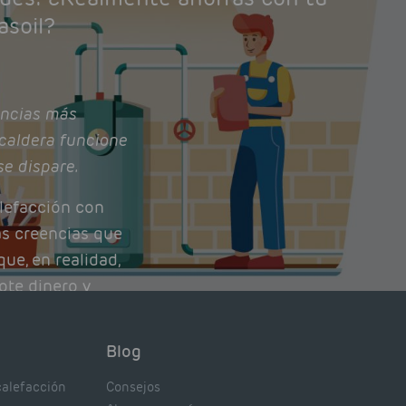
asoil?
ncias más
caldera funcione
se dispare.
lefacción con
as creencias que
ue, en realidad,
ote dinero y
nto de tu caldera.
con lo que
Blog
xpertos.
calefacción
Consejos