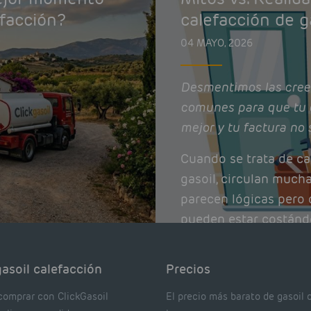
efacción?
calefacción de g
04 MAYO, 2026
Desmentimos las cree
comunes para que tu 
mejor y tu factura no 
Cuando se trata de ca
gasoil, circulan much
parecen lógicas pero q
pueden estar costánd
afectando el rendimie
Pocas se contrastan 
asoil calefacción
Precios
realmente dicen los e
comprar con ClickGasoil
El precio más barato de gasoil 