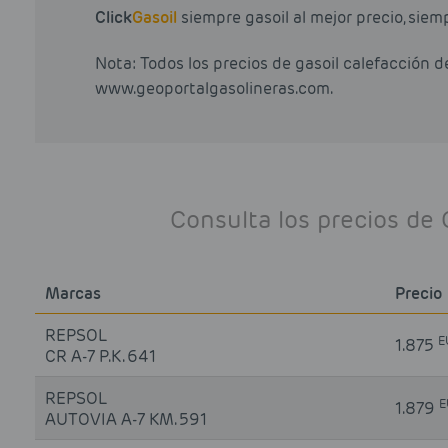
Click
Gasoil
siempre gasoil al mejor precio, siem
Nota: Todos los precios de gasoil calefacción 
www.geoportalgasolineras.com.
Consulta los precios de 
Marcas
Precio
REPSOL
E
1.875
CR A-7 P.K. 641
REPSOL
E
1.879
AUTOVIA A-7 KM. 591