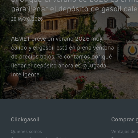
para llenar el depósito de gasoil cal
28 MAYO, 2026
AEMET prevé un verano 2026 muy
cálido y el gasoil está en plena ventana
de precios bajos. Te contamos por qué
llenar el depósito ahora es la jugada
inteligente.
Clickgasoil
Comprar g
Quiénes somos
Ventajas de 