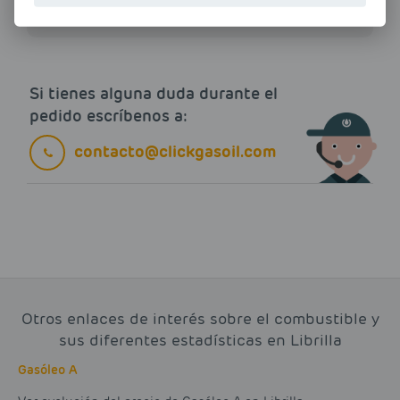
Si tienes alguna duda durante el
pedido escríbenos a:
contacto@clickgasoil.com
Otros enlaces de interés sobre el combustible y
sus diferentes estadísticas en Librilla
Gasóleo A