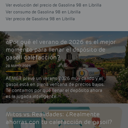
Ver evolución del precio de Gasolina 98 en Librilla
Ver consumo de Gasolina 98 en Librilla
Ver precio de Gasolina 98 en Librilla
¿Por qué el verano de 2026 es el mejor
momento para llenar el depósito de
gasoil calefacción?
28 MAYO, 2026
AEMET prevé un verano 2026 muy cálido y el
gasoil está en plena ventana de precios bajos.
Te contamos por qué llenar el depósito ahora
es la jugada inteligente.
Mitos vs. Realidades: ¿Realmente
ahorras con tu calefacción de gasoil?