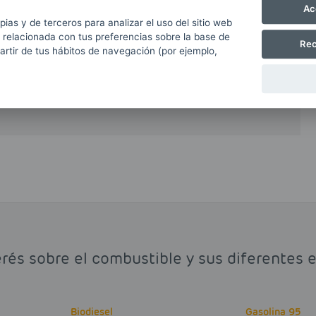
bonilla en el interior de los cilindros del motor
Ac
pias y de terceros para analizar el uso del sitio web
 aumentando notablemente su duración y
 relacionada con tus preferencias sobre la base de
 por tanto, seguir las instrucciones del
Rec
partir de tus hábitos de navegación (por ejemplo,
ere el uso de gasolina 98. La principal
omparado con el precio de las gasolina 95 o el
rés sobre el combustible y sus diferentes es
Biodiesel
Gasolina 95