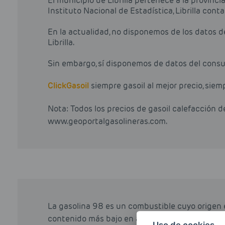
El municipio de Librilla pertenece a la provinc
Instituto Nacional de Estadística, Librilla con
En la actualidad, no disponemos de los datos 
Librilla.
Sin embargo, sí disponemos de datos del consu
Click
Gasoil
siempre gasoil al mejor precio, siem
Nota: Todos los precios de gasoil calefacción 
www.geoportalgasolineras.com.
La gasolina 98 es un combustible cuyo origen 
contenido más bajo en azufre que otros combu
Uso de cookies