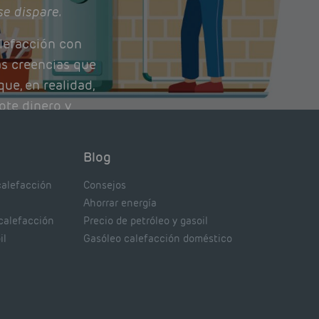
se dispare.
lefacción con
as creencias que
ue, en realidad,
ote dinero y
nto de tu caldera.
con lo que
Blog
xpertos.
calefacción
Consejos
Ahorrar energía
 calefacción
Precio de petróleo y gasoil
il
Gasóleo calefacción doméstico