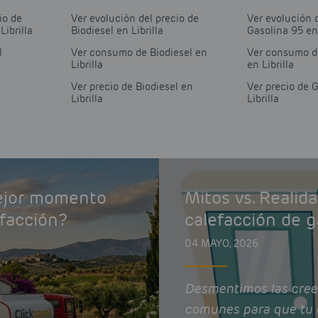
io de
Ver evolución del precio de
Ver evolución 
Librilla
Biodiesel en Librilla
Gasolina 95 en 
l
Ver consumo de Biodiesel en
Ver consumo d
a
Librilla
en Librilla
Ver precio de Biodiesel en
Ver precio de 
a
Librilla
Librilla
mejor momento
Mitos vs. Realid
efacción?
calefacción de g
04 MAYO, 2026
Desmentimos las cree
comunes para que tu 