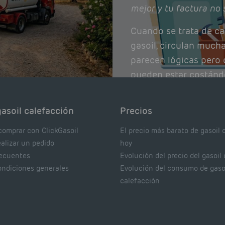
mejor y tu factura no 
Cuando se trata de ca
gasoil, circulan much
parecen lógicas pero q
pueden estar costánd
afectando el rendimie
Pocas se contrastan 
asoil calefacción
Precios
realmente dicen los e
comprar con ClickGasoil
El precio más barato de gasoil 
ealizar un pedido
hoy
recuentes
Evolución del precio del gasoil
ondiciones generales
Evolución del consumo de gaso
calefacción