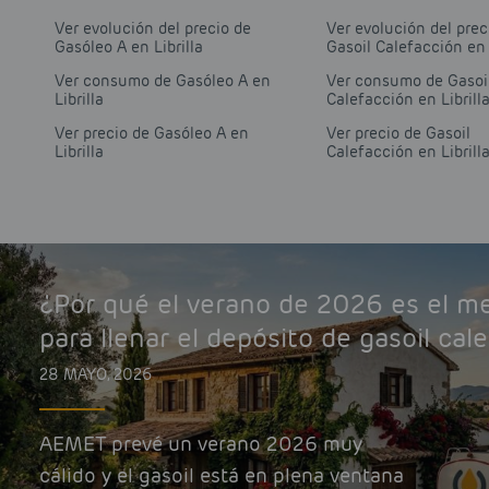
Ver evolución del precio de
Ver evolución del prec
Gasóleo A en Librilla
Gasoil Calefacción en 
Ver consumo de Gasóleo A en
Ver consumo de Gasoi
Librilla
Calefacción en Librill
Ver precio de Gasóleo A en
Ver precio de Gasoil
Librilla
Calefacción en Librill
¿Por qué el verano de 2026 es el 
para llenar el depósito de gasoil cal
28 MAYO, 2026
AEMET prevé un verano 2026 muy
cálido y el gasoil está en plena ventana