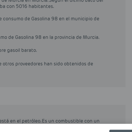
ia de Murcia en Murcia. Según el último dato del
taba con 5016 habitantes.
de consumo de Gasolina 98 en el municipio de
mo de Gasolina 98 en la provincia de Murcia.
pre gasoil barato.
de otros proveedores han sido obtenidos de
está en el petróleo. Es un combustible con un
stible comunes (como la gasolina 95).