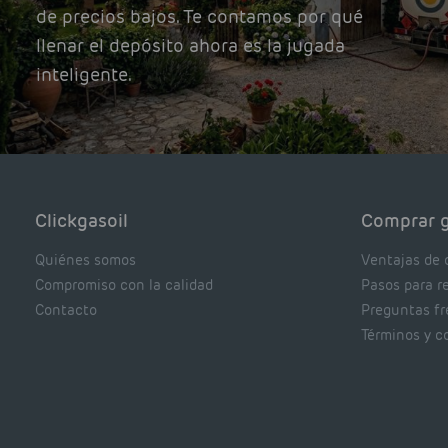
de precios bajos. Te contamos por qué
llenar el depósito ahora es la jugada
inteligente.
Clickgasoil
Comprar g
Quiénes somos
Ventajas de 
Compromiso con la calidad
Pasos para r
Contacto
Preguntas f
Términos y c