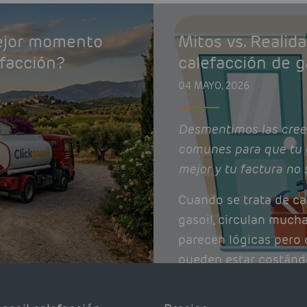
mejor momento
Mitos vs. Realid
efacción?
calefacción de g
04 MAYO, 2026
Desmentimos las cree
comunes para que tu 
mejor y tu factura no 
Cuando se trata de ca
gasoil, circulan much
parecen lógicas pero q
pueden estar costánd
afectando el rendimie
Pocas se contrastan 