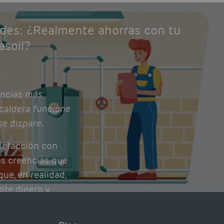
ades: ¿Realmente ahorras con tu
asoil?
ncias más
caldera funcione
se dispare.
lefacción con
as creencias que
ue, en realidad,
ote dinero y
nto de tu caldera.
con lo que