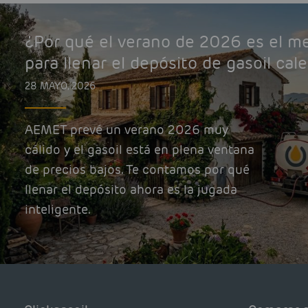
¿Por qué el verano de 2026 es el 
para llenar el depósito de gasoil cal
28 MAYO, 2026
AEMET prevé un verano 2026 muy
cálido y el gasoil está en plena ventana
de precios bajos. Te contamos por qué
llenar el depósito ahora es la jugada
inteligente.