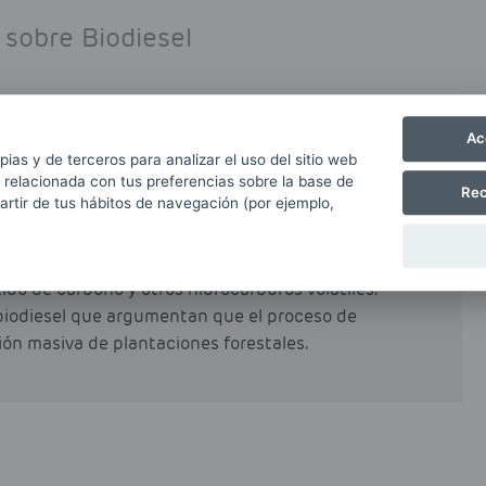
 sobre Biodiesel
Ac
partir de grasas naturales como grasas animales o
pias y de terceros para analizar el uso del sitio web
rocesos industriales de esterificación y
 relacionada con tus preferencias sobre la base de
Rec
partir de tus hábitos de navegación (por ejemplo,
al o total del petrodiésel o gasóleo obtenido a
e reduce de forma muy notable las emisiones
ido de carbono y otros hidrocarburos volátiles.
biodiesel que argumentan que el proceso de
ción masiva de plantaciones forestales.