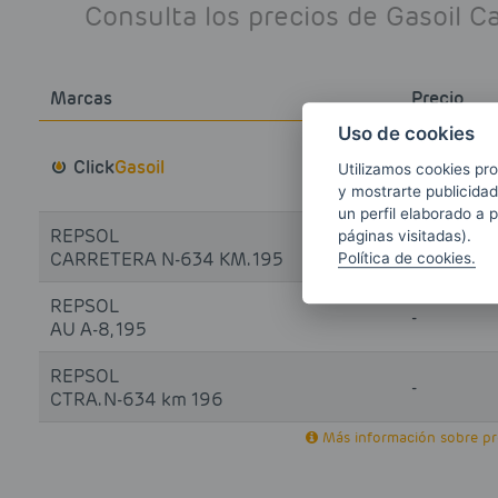
Consulta los precios de Gasoil 
Marcas
Precio
Uso de cookies
EU
1.416
Click
Gasoil
Utilizamos cookies pro
y mostrarte publicidad
un perfil elaborado a 
REPSOL
páginas visitadas).
EUR/
1.659
CARRETERA N-634 KM. 195
Política de cookies.
REPSOL
-
AU A-8, 195
REPSOL
-
CTRA. N-634 km 196
Más información sobre pro