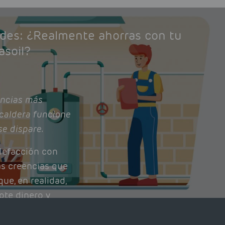
ades: ¿Realmente ahorras con tu
asoil?
ncias más
caldera funcione
se dispare.
lefacción con
as creencias que
ue, en realidad,
ote dinero y
nto de tu caldera.
con lo que