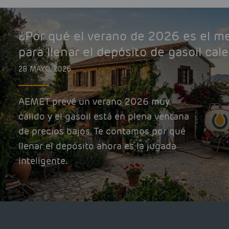
¿Por qué el verano de 2026 es el 
para llenar el depósito de gasoil cal
28 MAYO, 2026
AEMET prevé un verano 2026 muy
cálido y el gasoil está en plena ventana
de precios bajos. Te contamos por qué
llenar el depósito ahora es la jugada
inteligente.