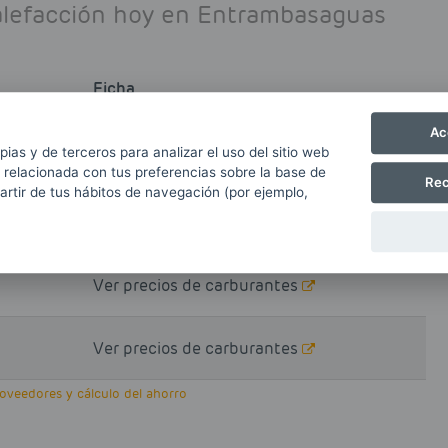
Calefacción hoy en Entrambasaguas
Ficha
Ac
R/L
Hacer pedido
pias y de terceros para analizar el uso del sitio web
 relacionada con tus preferencias sobre la base de
Rec
partir de tus hábitos de navegación (por ejemplo,
L
Ver precios de carburantes
Ver precios de carburantes
Ver precios de carburantes
veedores y cálculo del ahorro