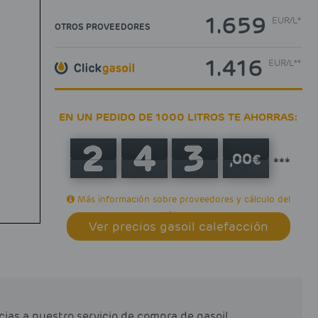
1.659
EUR
/
L*
OTROS PROVEEDORES
1.416
EUR
/
L**
EN UN PEDIDO DE 1000 LITROS TE AHORRAS:
***
Más información sobre proveedores y cálculo del
ahorro
Ver precios gasoil calefacción
ias a nuestro servicio de compra de gasoil