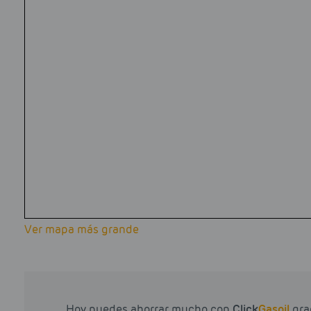
Ver mapa más grande
Hoy puedes ahorrar mucho con
Click
Gasoil
grac