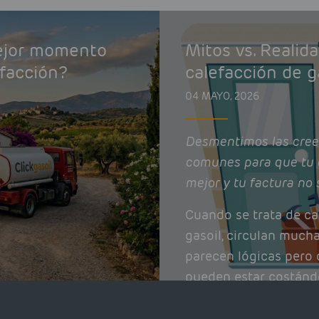
mejor momento
Mitos vs. Realid
efacción?
calefacción de g
04 MAYO, 2026
Desmentimos las cree
comunes para que tu 
mejor y tu factura no 
Cuando se trata de ca
gasoil, circulan much
parecen lógicas pero q
pueden estar costánd
afectando el rendimie
Pocas se contrastan 