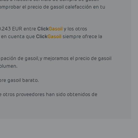
omprobar el precio de gasoil calefacción en tu
 0.243 EUR entre
Click
Gasoil
y los otros
er en cuenta que
Click
Gasoil
siempre ofrece la
ación de gasoil, y mejoramos el precio de gasoil
olumen.
pre gasoil barato.
de otros proveedores han sido obtenidos de