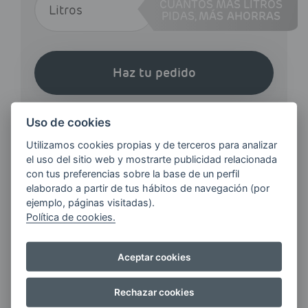
CUANTOS MÁS LITROS
PIDAS,
MÁS AHORRAS
Haz tu pedido
Uso de cookies
Utilizamos cookies propias y de terceros para analizar
el uso del sitio web y mostrarte publicidad relacionada
con tus preferencias sobre la base de un perfil
¿QUIERES ESTAR AL DÍA DE
elaborado a partir de tus hábitos de navegación (por
LAS
ejemplo, páginas visitadas).
ÚLTIMAS NOVEDADES?
Política de cookies.
Aceptar cookies
E-MAIL
Rechazar cookies