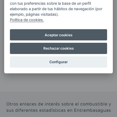
ENERGIAS por cualquier medio, incluido
con tus preferencias sobre la base de un perfil
electrónico.
Más información
elaborado a partir de tus hábitos de navegación (por
ejemplo, páginas visitadas).
Política de cookies.
Aceptar cookies
Si tienes alguna duda durante el
pedido escríbenos a:
Rechazar cookies
contacto@clickgasoil.com
Configurar
Otros enlaces de interés sobre el combustible y
sus diferentes estadísticas en Entrambasaguas