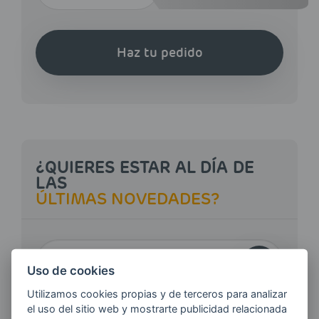
Haz tu pedido
¿QUIERES ESTAR AL DÍA DE
LAS
ÚLTIMAS NOVEDADES?
E-MAIL
Uso de cookies
Utilizamos cookies propias y de terceros para analizar
el uso del sitio web y mostrarte publicidad relacionada
Quiero recibir las últimas novedades de AVIA