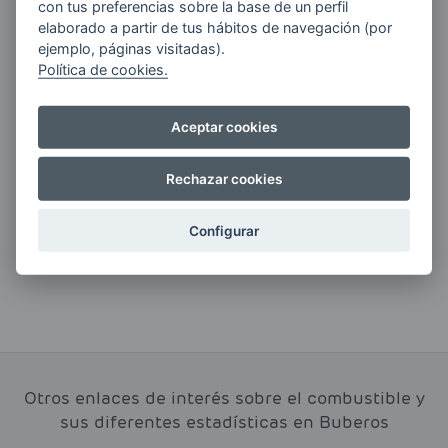
con tus preferencias sobre la base de un perfil
ENERGIAS por cualquier medio, incluido
elaborado a partir de tus hábitos de navegación (por
electrónico.
Más información
ejemplo, páginas visitadas).
Política de cookies.
Aceptar cookies
Si tienes alguna duda durante el
pedido escríbenos a:
Rechazar cookies
contacto@clickgasoil.com
Configurar
Otros enlaces de interés sobre el combustible y
sus diferentes estadísticas en Buberos