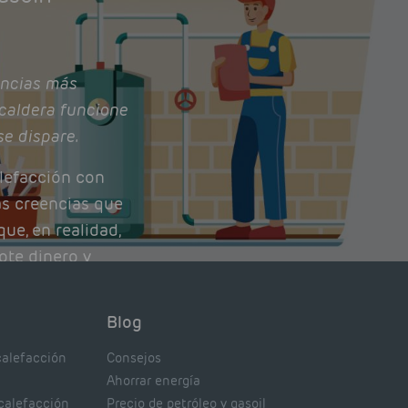
ncias más
caldera funcione
se dispare.
lefacción con
as creencias que
ue, en realidad,
ote dinero y
nto de tu caldera.
con lo que
Blog
xpertos.
calefacción
Consejos
Ahorrar energía
 calefacción
Precio de petróleo y gasoil