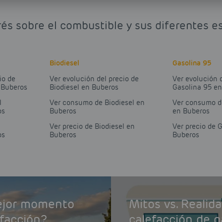
rés sobre el combustible y sus diferentes e
Biodiesel
Gasolina 95
io de
Ver evolución del precio de
Ver evolución 
 Buberos
Biodiesel en Buberos
Gasolina 95 e
l
Ver consumo de Biodiesel en
Ver consumo d
os
Buberos
en Buberos
Ver precio de Biodiesel en
Ver precio de 
os
Buberos
Buberos
mejor momento
Mitos vs. Realid
efacción?
calefacción de g