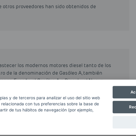
de otros proveedores han sido obtenidos de
astecer los modernos motores diesel tanto de los
tro de la denominación de Gasóleo A, también
r en España el Gasóleo A o Diesel y el Nuevo
ium o Diesel+.
Ac
pias y de terceros para analizar el uso del sitio web
 relacionada con tus preferencias sobre la base de
Rec
partir de tus hábitos de navegación (por ejemplo,