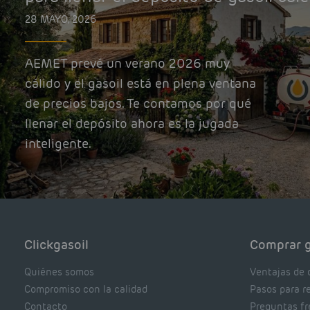
28 MAYO, 2026
AEMET prevé un verano 2026 muy
cálido y el gasoil está en plena ventana
de precios bajos. Te contamos por qué
llenar el depósito ahora es la jugada
inteligente.
Clickgasoil
Comprar g
Quiénes somos
Ventajas de 
Compromiso con la calidad
Pasos para r
Contacto
Preguntas f