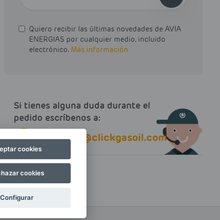
Quiero recibir las últimas novedades de AVIA
ENERGIAS por cualquier medio, incluido
electrónico.
Más información
Si tienes alguna duda durante el
pedido escríbenos a:
contacto@clickgasoil.com
eptar cookies
hazar cookies
Configurar