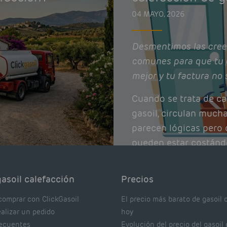
04 MAYO, 2026
Desmentimos las cree
comunes para que tu 
mejor y tu factura no 
Cuando se trata de ca
gasoil, circulan much
parecen lógicas pero q
pueden estar costánd
afectando el rendimie
Pocas se contrastan 
asoil calefacción
Precios
realmente dicen los e
comprar con ClickGasoil
El precio más barato de gasoil 
ealizar un pedido
hoy
recuentes
Evolución del precio del gasoil