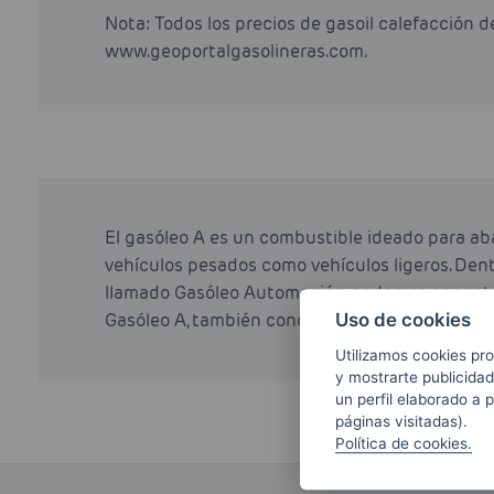
Nota: Todos los precios de gasoil calefacción 
www.geoportalgasolineras.com.
El gasóleo A es un combustible ideado para ab
vehículos pesados como vehículos ligeros. Den
llamado Gasóleo Automoción, podemos encontra
Gasóleo A, también conocido como Diesel Prem
Uso de cookies
Utilizamos cookies pro
y mostrarte publicidad
un perfil elaborado a 
páginas visitadas).
Política de cookies.