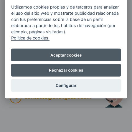
E-MAIL
Utilizamos cookies propias y de terceros para analizar
el uso del sitio web y mostrarte publicidad relacionada
con tus preferencias sobre la base de un perfil
elaborado a partir de tus hábitos de navegación (por
ejemplo, páginas visitadas).
Quiero recibir las últimas novedades de AVIA
Política de cookies.
ENERGIAS por cualquier medio, incluido
electrónico.
Más información
Aceptar cookies
Rechazar cookies
Si tienes alguna duda durante el
pedido escríbenos a:
Configurar
contacto@clickgasoil.com